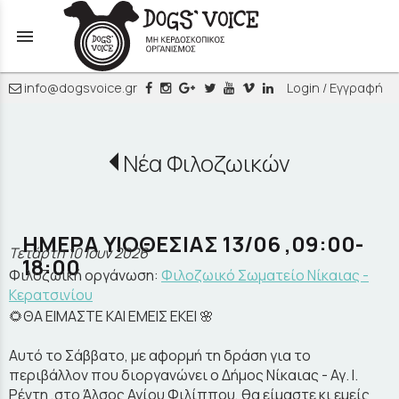
menu
info@dogsvoice.gr
Login / Εγγραφή
Νέα Φιλοζωικών
ΗΜΕΡΑ ΥΙΟΘΕΣΙΑΣ 13/06 ,09:00-
Τετάρτη 10 Ιουν 2026
18:00
Φιλοζωική οργάνωση:
Φιλοζωικό Σωματείο Νίκαιας -
Κερατσινίου
🌻ΘΑ ΕΙΜΑΣΤΕ ΚΑΙ ΕΜΕΙΣ ΕΚΕΙ 🌸
Αυτό το Σάββατο, με αφορμή τη δράση για το
περιβάλλον που διοργανώνει ο Δήμος Νίκαιας - Αγ. Ι.
Ρέντη ,στο Άλσος Αγίου Φιλίππου, θα είμαστε κι εμείς