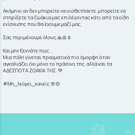
Ακόμη κι αν δεν μπορείτε να υιοθετήσετε, μπορείτε να
στηρίξετε τα ζωάκια μας επιλέγοντας κάτι από τα είδη
ενίσχυσης που θα έχουμε μαζί μας.
Σας περιμένουμε όλους 🙏🌼🌷
Και μην ξεχνάτε πως...
Μια πόλη γίνεται πραγματικά πιο όμορφη όταν
αγκαλιάζει όχι μόνο το πράσινο της, αλλά και τα
ΑΔΕΣΠΟΤΑ ΖΩΑΚΙΑ ΤΗΣ. 💚
#Μη_λείψει_κανείς 🌸🌻