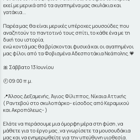
εκεί με μερικά από τα αγαπημένα μας σκυλάκια και
γατάκια...
Παρέα μας θα είναι μερικές υπέροχες μουσούδες που
αναζητούν το παντοτινό τους σπίτι,το κάθε ένα με τη
δική του ιστορία,
ενώ κοντά μας θα βρίσκονται φυσικά και οι αγαπημένοι
μας φίλοι από τα Φοβισμένα Αδεσποτάκια Νεάπολης.💗
🎀 Σάββατο 13 Ιουνίου
🕘 09:00 π.μ.
📍Άλσος Δεξαμενής, Άγιος Φίλιππος, Νίκαια Αττικής
( Ραντεβού στο σκυλοπάρκο- είσοδος από Κεραμικού
και Ακροπόλεως- )
Ελάτε να περάσουμε μια όμορφη μέρα στη φύση ,να
μάθετε για το έργο μας ,να γνωρίσετε τα μουσουδάκια
μας και να ενημερωθείτε για την υπεύθυνη υιοθεσία.