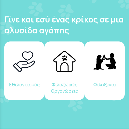
Γίνε και εσύ ένας κρίκος σε μια
αλυσίδα αγάπης
Εθελοντισμός
Φιλοζωικές
Φιλοξενία
Οργανώσεις