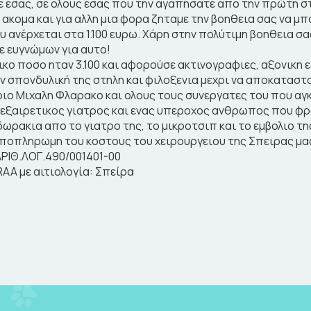
ε εσας, σε ολους εσας που την αγαπησατε απο την πρώτη στ
 ακομα και για αλλη μια φορα ζηταμε την βοηθεια σας να
υ ανέρχεται στα 1.100 ευρω. Χάρη στην πολύτιμη βοηθεια σ
ε ευγνώμων για αυτο!
ικο ποσο ηταν 3.100 και αφορούσε ακτινογραφιες, αξονικη 
ν σπονδυλική της στηλη και φιλοξενια μεχρι να αποκατασ
ριο Μιχαλη Φλαρακο και ολους τους συνεργατες του που αγκ
ας εξαιρετικος γιατρος και ενας υπεροχος ανθρωπος που φρο
 δωρακια απο το γιατρο της, το μικροτσιπ και το εμβολιο τ
 αποπληρωμη του κοστους του χειρουργειου της Σπειρας μα
ΡΙΘ.ΛΟΓ.490/001401-00
AA με αιτιολογία: Σπείρα