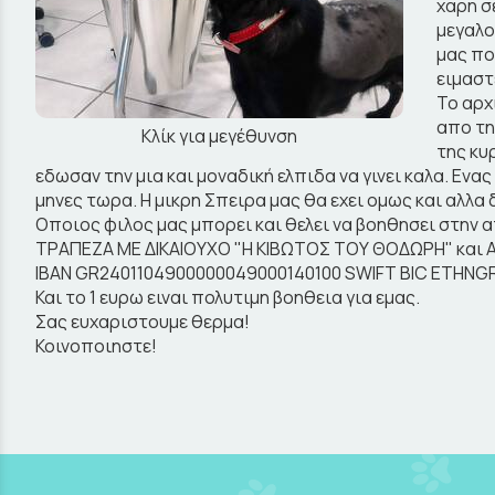
χαρη σ
μεγαλο
μας πο
ειμαστ
Το αρχ
απο τη
Κλίκ για μεγέθυνση
της κυ
εδωσαν την μια και μοναδική ελπιδα να γινει καλα. Εν
μηνες τωρα. Η μικρη Σπειρα μας θα εχει ομως και αλλα
Οποιος φιλος μας μπορει και θελει να βοηθησει στην
ΤΡΑΠΕΖΑ ΜΕ ΔΙΚΑΙΟΥΧΟ "Η ΚΙΒΩΤΟΣ ΤΟΥ ΘΟΔΩΡΗ" και Α
IBAN GR2401104900000049000140100 SWIFT BIC ETHNGR
Και το 1 ευρω ειναι πολυτιμη βοηθεια για εμας.
Σας ευχαριστουμε θερμα!
Κοινοποιηστε!