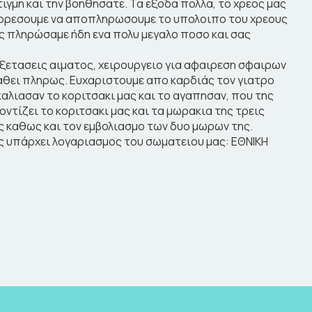
ιγμη και την βοηθησατε. Τα εξοδα πολλα, το χρεος μας
 μπορεσουμε να αποπληρωσουμε το υπολοιπο του χρεους
ας πληρώσαμε ήδη ενα πολυ μεγαλο ποσο και σας
εξετασεις αιματος, χειρουργειο για αφαιρεση σφαιρων
ταθει πληρως. Ευχαριστουμε απο καρδιάς τον γιατρο
αλιασαν το κοριτσακι μας και το αγαπησαν, που της
ντίζει το κοριτσακι μας και τα μωρακια της τρεις
ης καθως και τον εμβολιασμο των δυο μωρων της.
ς υπάρχει λογαριασμος του σωματειου μας: ΕΘΝΙΚΗ