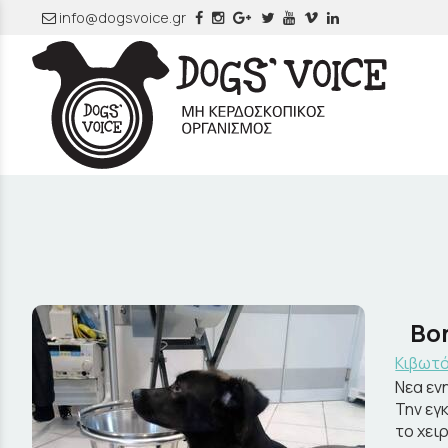
info@dogsvoice.gr
Βο
Κιβωτό
Νεα εν
Την εγ
το χει