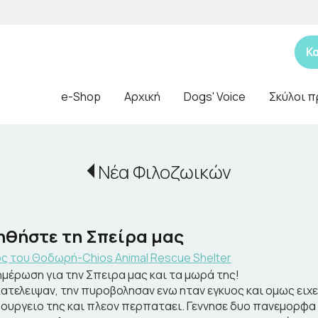
Κ
e-Shop
Αρχική
Dogs' Voice
Σκύλοι π
Νέα Φιλοζωικών
ηθήστε τη Σπείρα μας
ς του Θοδωρή-Chios Animal Rescue Shelter
ημέρωση για την Σπειρα μας και τα μωρά της!
κατελειψαν, την πυροβολησαν ενω ηταν εγκυος και ομως ειχε
ρουργειο της και πλεον περπαταει. Γεννησε δυο πανεμορφα α