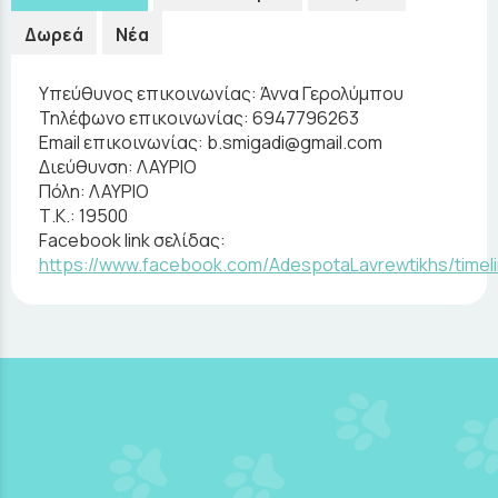
Δωρεά
Νέα
Υπεύθυνος επικοινωνίας:
Άννα Γερολύμπου
Τηλέφωνο επικοινωνίας:
6947796263
Email επικοινωνίας:
b.smigadi@gmail.com
Διεύθυνση:
ΛΑΥΡΙΟ
Πόλη:
ΛΑΥΡΙΟ
Τ.Κ.:
19500
Facebook link σελίδας:
https://www.facebook.com/AdespotaLavrewtikhs/timel