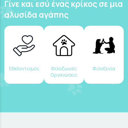
Γίνε και εσύ ένας κρίκος σε μια
αλυσίδα αγάπης
Εθελοντισμός
Φιλοζωικές
Φιλοξενία
Οργανώσεις