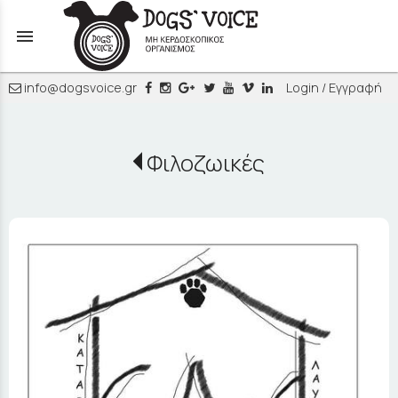
menu
info@dogsvoice.gr
Login / Εγγραφή
Φιλοζωικές