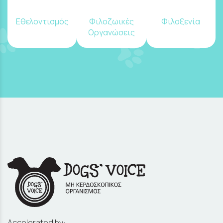
Εθελοντισμός
Φιλοζωικές
Φιλοξενία
Οργανώσεις
Accelerated by: