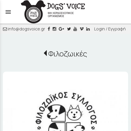
menu
info@dogsvoice.gr
Login / Εγγραφή
Φιλοζωικές