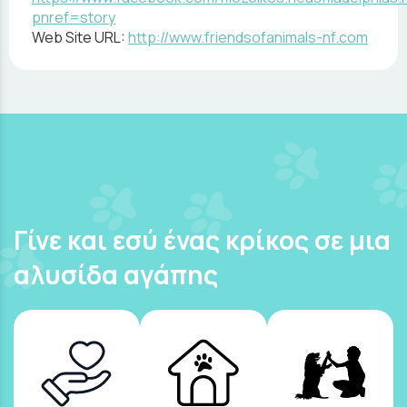
pnref=story
Web Site URL:
http://www.friendsofanimals-nf.com
Γίνε και εσύ ένας κρίκος σε μια
αλυσίδα αγάπης