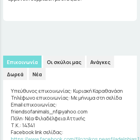
Επικοινωνία
Οι σκύλοι μας
Ανάγκες
Δωρεά
Νέα
Υπεύθυνος επικοινωνίας:
Κυριακή Καραθανάση
Τηλέφωνο επικοινωνίας:
Με μήνυμα στη σελίδα
Email επικοινωνίας:
friendsofanimals_nf@yahoo.com
Πόλη:
Νέα Φιλαδέλφεια Αττικής
Τ.Κ.:
14341
Facebook link σελίδας:
https://www.facebook.com/filozoikos.neasfiladelphias.1