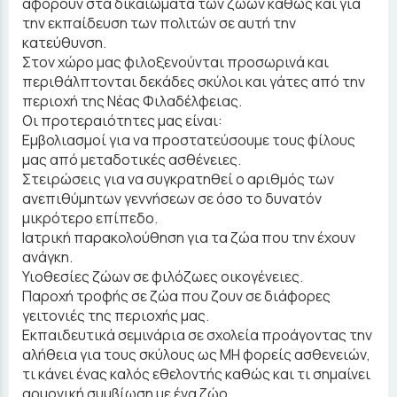
αφορούν στα δικαιώματα των ζώων καθώς και για
την εκπαίδευση των πολιτών σε αυτή την
κατεύθυνση.
Στον χώρο μας φιλοξενούνται προσωρινά και
περιθάλπτονται δεκάδες σκύλοι και γάτες από την
περιοχή της Νέας Φιλαδέλφειας.
Οι προτεραιότητες μας είναι:
Εμβολιασμοί για να προστατεύσουμε τους φίλους
μας από μεταδοτικές ασθένειες.
Στειρώσεις για να συγκρατηθεί ο αριθμός των
ανεπιθύμητων γεννήσεων σε όσο το δυνατόν
μικρότερο επίπεδο.
Ιατρική παρακολούθηση για τα ζώα που την έχουν
ανάγκη.
Υιοθεσίες ζώων σε φιλόζωες οικογένειες.
Παροχή τροφής σε ζώα που ζουν σε διάφορες
γειτονιές της περιοχής μας.
Εκπαιδευτικά σεμινάρια σε σχολεία προάγοντας την
αλήθεια για τους σκύλους ως ΜΗ φορείς ασθενειών,
τι κάνει ένας καλός εθελοντής καθώς και τι σημαίνει
αρμονική συμβίωση με ένα ζώο.