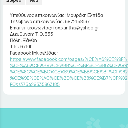
Δωρεά
Νέα
Υπεύθυνος επικοινωνίας:
Μαυράκη Ελπίδα
Τηλέφωνο επικοινωνίας:
6972158137
Email επικοινωνίας:
fox.xanthis@yahoo.gr
Διεύθυνση:
Τ.Θ. 355
Πόλη:
Ξάνθη
Τ.Κ.:
67100
Facebook link σελίδας:
https://www.facebook.com/pages/%CE%A6%CE%9F
%CE%A6%CE%B9%CE%BB%CE%BF%CE%B6%CF%89
%CE%8C%CE%BC%CE%B9%CE%BB%CE%BF%CF%82
%CE%9E%CE%AC%CE%BD%CE%B8%CE%B7%CF%82
FOX/375429335863185