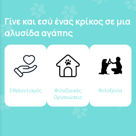
Γίνε και εσύ ένας κρίκος σε μια
αλυσίδα αγάπης
Εθελοντισμός
Φιλοζωικές
Φιλοξενία
Οργανώσεις