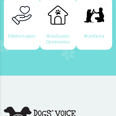
Εθελοντισμός
Φιλοζωικές
Φιλοξενία
Οργανώσεις