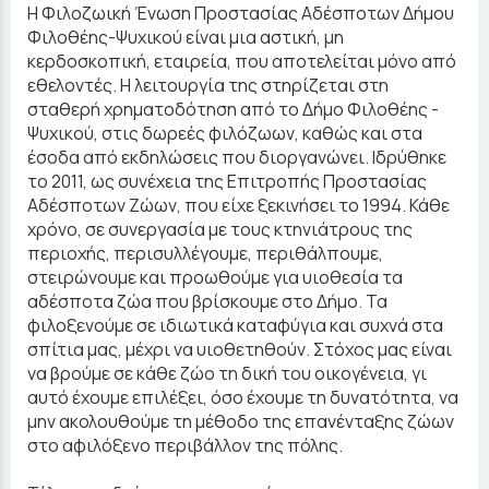
Η Φιλοζωική Ένωση Προστασίας Αδέσποτων Δήμου
Φιλοθέης-Ψυχικού είναι μια αστική, μη
κερδοσκοπική, εταιρεία, που αποτελείται μόνο από
εθελοντές. Η λειτουργία της στηρίζεται στη
σταθερή χρηματοδότηση από το Δήμο Φιλοθέης -
Ψυχικού, στις δωρεές φιλόζωων, καθώς και στα
έσοδα από εκδηλώσεις που διοργανώνει. Ιδρύθηκε
το 2011, ως συνέχεια της Επιτροπής Προστασίας
Αδέσποτων Ζώων, που είχε ξεκινήσει το 1994. Κάθε
χρόνο, σε συνεργασία με τους κτηνιάτρους της
περιοχής, περισυλλέγουμε, περιθάλπουμε,
στειρώνουμε και προωθούμε για υιοθεσία τα
αδέσποτα ζώα που βρίσκουμε στο Δήμο. Τα
φιλοξενούμε σε ιδιωτικά καταφύγια και συχνά στα
σπίτια μας, μέχρι να υιοθετηθούν. Στόχος μας είναι
να βρούμε σε κάθε ζώο τη δική του οικογένεια, γι
αυτό έχουμε επιλέξει, όσο έχουμε τη δυνατότητα, να
μην ακολουθούμε τη μέθοδο της επανένταξης ζώων
στο αφιλόξενο περιβάλλον της πόλης.