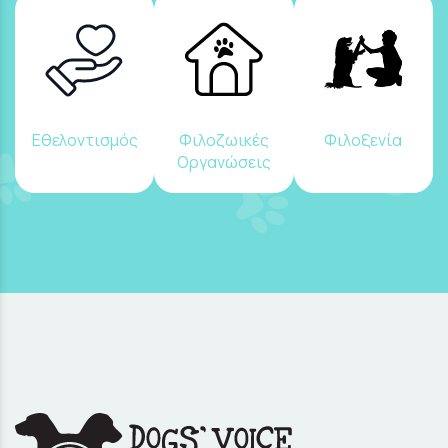
Εθελοντισμός
Φιλοζωικές
Φιλοξενία
Οργανώσεις