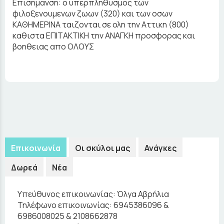
Επισημανση: ο υπερπληθυσμος των
φιλοξενουμενων ζωων (320) και των οσων
ΚΑΘΗΜΕΡΙΝΑ ταιζονται σε ολη την Αττικη (800)
καθιστα ΕΠΙΤΑΚΤΙΚΗ την ΑΝΑΓΚΗ προσφορας και
βοηθειας απο ΟΛΟΥΣ
Επικοινωνία
Οι σκύλοι μας
Ανάγκες
Δωρεά
Νέα
Υπεύθυνος επικοινωνίας:
Όλγα Αβρήλια
Τηλέφωνο επικοινωνίας:
6945386096 &
6986008025 & 2108662878