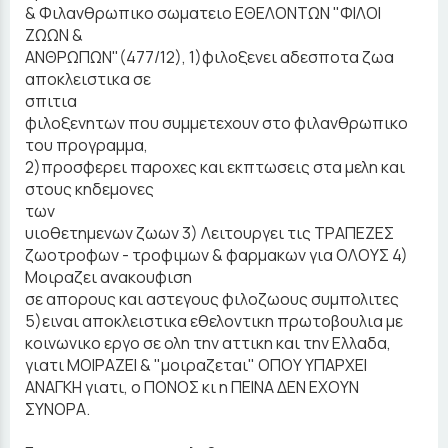
& Φιλανθρωπικο σωματειο ΕΘΕΛΟΝΤΩΝ "ΦΙΛΟΙ
ΖΩΩΝ &
ΑΝΘΡΩΠΩΝ"(477/12), 1)φιλοξενει αδεσποτα ζωα
αποκλειστικα σε
σπιτια
φιλοξενητων που συμμετεχουν στο φιλανθρωπικο
του προγραμμα,
2)προσφερει παροχες και εκπτωσεις στα μελη και
στους κηδεμονες
των
υιοθετημενων ζωων 3) Λειτουργει τις ΤΡΑΠΕΖΕΣ
ζωοτροφων - τροφιμων & φαρμακων για ΟΛΟΥΣ 4)
Μοιραζει ανακουφιση
σε απορους και αστεγους φιλοζωους συμπολιτες
5)ειναι αποκλειστικα εθελοντικη πρωτοβουλια με
κοινωνικο εργο σε ολη την αττικη και την Ελλαδα,
γιατι ΜΟΙΡΑΖΕΙ & "μοιραζεται" ΟΠΟΥ ΥΠΑΡΧΕΙ
ΑΝΑΓΚΗ γιατι, ο ΠΟΝΟΣ κι η ΠΕΙΝΑ ΔΕΝ ΕΧΟΥΝ
ΣΥΝΟΡΑ.