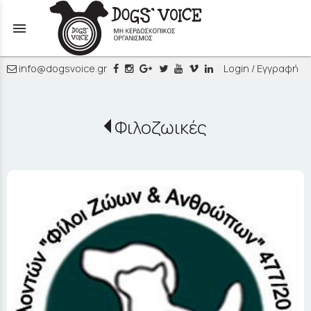
menu
info@dogsvoice.gr
Login / Εγγραφή
Φιλοζωικές