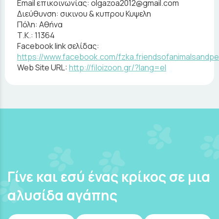
Email επικοινωνίας:
olgazoa2012@gmail.com
Διεύθυνση:
σικινου & κυπρου Κυψελη
Πόλη:
Αθήνα
Τ.Κ.:
11364
Facebook link σελίδας:
https://www.facebook.com/fzka.friendsofanimalsandpe
Web Site URL:
http://filoizoon.gr/?lang=el
Γίνε και εσύ ένας κρίκος σε μια
αλυσίδα αγάπης