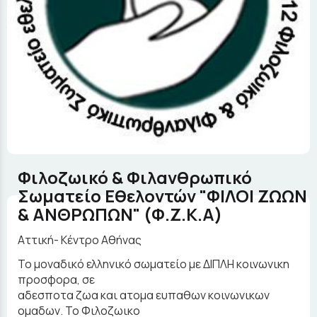
Φιλοζωικό & Φιλανθρωπικό
Σωματείο Εθελοντών "ΦΙΛΟΙ ΖΩΩΝ
& ΑΝΘΡΩΠΩΝ" (Φ.Ζ.Κ.Α)
Αττική- Κέντρο Αθήνας
Το μοναδικό ελληνικό σωματείο με ΔΙΠΛΗ κοινωνικη
προσφορα, σε
αδεσποτα ζωα και ατομα ευπαθων κοινωνικων
ομαδων. Το Φιλοζωικο