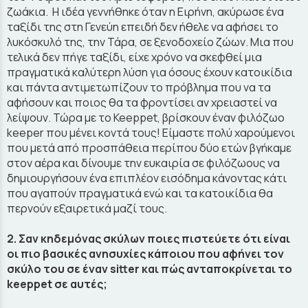
ζωάκια. Η ιδέα γεννήθηκε όταν η Ειρήνη, ακύρωσε ένα
ταξίδι της στη Γενεύη επειδή δεν ήθελε να αφήσει το
λυκόσκυλό της, την Τάρα, σε ξενοδοχείο ζώων. Μια που
τελικά δεν πήγε ταξίδι, είχε χρόνο να σκεφθεί μια
πραγματικά καλύτερη λύση για όσους έχουν κατοικίδια
και πάντα αντιμετωπίζουν το πρόβλημα που να τα
αφήσουν και ποιος θα τα φροντίσει αν χρειαστεί να
λείψουν. Τώρα με το Keeppet, βρίσκουν έναν φιλόζωο
keeper που μένει κοντά τους! Είμαστε πολύ χαρούμενοι
που μετά από προσπάθεια περίπου δύο ετών βγήκαμε
στον αέρα και δίνουμε την ευκαιρία σε φιλόζωους να
δημιουργήσουν ένα επιπλέον εισόδημα κάνοντας κάτι
που αγαπούν πραγματικά ενώ και τα κατοικίδια θα
περνούν εξαιρετικά μαζί τους.
2. Σαν κηδεμόνας σκύλων ποιες πιστεύετε ότι είναι
οι πιο βασικές ανησυχίες κάποιου που αφήνει τον
σκύλο του σε έναν sitter και πώς ανταποκρίνεται το
keeppet σε αυτές;