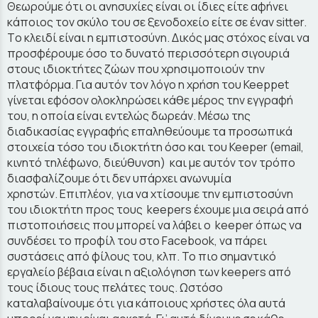
Θεωρούμε ότι οι ανησυχίες είναι οι ίδιες είτε αφήνει
κάποιος τον σκύλο του σε ξενοδοχείο είτε σε έναν sitter.
Tο κλειδί είναι η εμπιστοσύνη. Δικός μας στόχος είναι να
προσφέρουμε όσο το δυνατό περισσότερη σιγουριά
στους ιδιοκτήτες ζώων που χρησιμοποιούν την
πλατφόρμα. Για αυτόν τον λόγο η χρήση του Keeppet
γίνεται εφόσον ολοκληρώσει κάθε μέρος την εγγραφή
του, η οποία είναι εντελώς δωρεάν. Μέσω της
διαδικασίας εγγραφής επαληθεύουμε τα προσωπικά
στοιχεία τόσο του ιδιοκτήτη όσο και του Keeper (email,
κινητό τηλέφωνο, διεύθυνση) και με αυτόν τον τρόπο
διασφαλίζουμε ότι δεν υπάρχει ανωνυμία
χρηστών. Επιπλέον, για να χτίσουμε την εμπιστοσύνη
του ιδιοκτήτη προς τους keepers έχουμε μια σειρά από
πιστοποιήσεις που μπορεί να λάβει ο keeper όπως να
συνδέσει το προφίλ του στο Facebook, να πάρει
συστάσεις από φίλους του, κλπ. Το πιο σημαντικό
εργαλείο βέβαια είναι η αξιολόγηση των keepers από
τους ίδιους τους πελάτες τους. Ωστόσο
καταλαβαίνουμε ότι για κάποιους χρήστες όλα αυτά