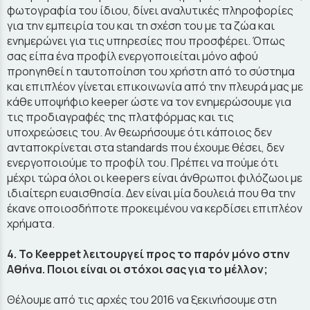
φωτογραφία του ίδιου, δίνει αναλυτικές πληροφορίες
για την εμπειρία του και τη σχέση του με τα ζώα και
ενημερώνει για τις υπηρεσίες που προσφέρει. Όπως
σας είπα ένα προφίλ ενεργοποιείται μόνο αφού
προηγηθεί η ταυτοποίηση του χρήστη από το σύστημα
και επιπλέον γίνεται επικοινωνία από την πλευρά μας με
κάθε υποψήφιο keeper ώστε να τον ενημερώσουμε για
τις προδιαγραφές της πλατφόρμας και τις
υποχρεώσεις του. Αν θεωρήσουμε ότι κάποιος δεν
ανταποκρίνεται στα standards που έχουμε θέσει, δεν
ενεργοποιούμε το προφίλ του. Πρέπει να πούμε ότι
μέχρι τώρα όλοι οι keepers είναι άνθρωποι φιλόζωοι με
ιδιαίτερη ευαισθησία. Δεν είναι μία δουλειά που θα την
έκανε οποιοσδήποτε προκειμένου να κερδίσει επιπλέον
χρήματα.
4. Το Keeppet λειτουργεί προς το παρόν μόνο στην
Αθήνα. Ποιοι είναι οι στόχοι σας για το μέλλον;
Θέλουμε από τις αρχές του 2016 να ξεκινήσουμε στη