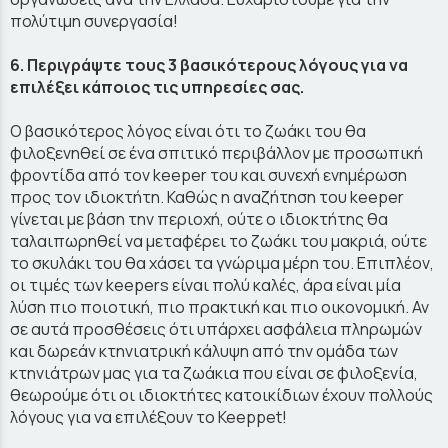
πολύτιμη συνεργασία!
6. Περιγράψτε τους 3 βασικότερους λόγους για να
επιλέξει κάποιος τις υπηρεσίες σας.
Ο βασικότερος λόγος είναι ότι το ζωάκι του θα
φιλοξενηθεί σε ένα σπιτικό περιβάλλον με προσωπική
φροντίδα από τον keeper του και συνεχή ενημέρωση
προς τον ιδιοκτήτη. Καθώς η αναζήτηση του keeper
γίνεται με βάση την περιοχή, ούτε ο ιδιοκτήτης θα
ταλαιπωρηθεί να μεταφέρει το ζωάκι του μακριά, ούτε
το σκυλάκι του θα χάσει τα γνώριμα μέρη του. Επιπλέον,
οι τιμές των keepers είναι πολύ καλές, άρα είναι μία
λύση πιο ποιοτική, πιο πρακτική και πιο οικονομική. Αν
σε αυτά προσθέσεις ότι υπάρχει ασφάλεια πληρωμών
και δωρεάν κτηνιατρική κάλυψη από την ομάδα των
κτηνιάτρων μας για τα ζωάκια που είναι σε φιλοξενία,
θεωρούμε ότι οι ιδιοκτήτες κατοικίδιων έχουν πολλούς
λόγους για να επιλέξουν το Keeppet!