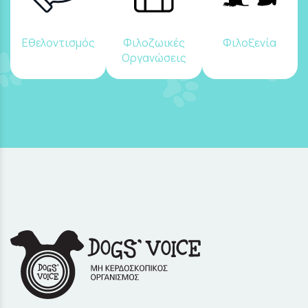
Εθελοντισμός
Φιλοζωικές
Φιλοξενία
Οργανώσεις