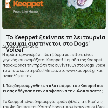
To Keeppet ξεκίνησε τη λειτουργία
του και συστήνεται στο Dogs'
Δευτέρα 14 Δεκ 2015
Voice!
Η πρώτη οργανωμένη πλατφόρμα pet sitters είναι
γεγονός και ονομάζεται Keeppet! H ομάδα της Keeppet
παραχώρησε την πρώτη της συνέντευξη στο Dogs' Voice
το οποίο και στηρίζει! Μπείτε στο www.keeppet.gr και
ανακαλύψτε την!
1. Πώς δημιουργήθηκε η πλατφόρμα του Keeppet και
τι σας οδήγησε στην απόφαση να την υλοποιήσετε;
Το Keeppet είναι δημιουργία τριών φίλων, της Ειρήνης,
του Φοίβου και του Χριστόφορου, που έχουν και οι ίδιοι