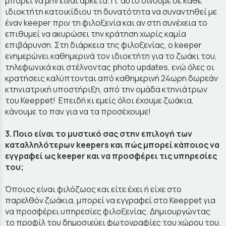
μπορεί να μην είναι αρκετά. Γι’ αυτό δίνουμε σε κάθε
ιδιοκτήτη κατοικίδιου τη δυνατότητα να συναντηθεί με
έναν keeper πριν τη φιλοξενία και αν στη συνέχεια το
επιθυμεί να ακυρώσει την κράτηση χωρίς καμία
επιβάρυνση. Στη διάρκεια της φιλοξενίας, ο keeper
ενημερώνει καθημερινά τον ιδιοκτήτη για το ζωάκι του,
τηλεφωνικά και στέλνοντας photo updates, ενώ όλες οι
κρατήσεις καλύπτονται από καθημερινή 24ωρη δωρεάν
κτηνιατρική υποστήριξη, από την ομάδα κτηνιάτρων
του Keeppet! Επειδή κι εμείς όλοι έχουμε ζωάκια,
κάνουμε το παν για να τα προσέχουμε!
3. Ποιο είναι το μυστικό σας στην επιλογή των
καταλληλότερων keepers και πώς μπορεί κάποιος να
εγγραφεί ως keeper και να προσφέρει τις υπηρεσίες
του;
Όποιος είναι φιλόζωος και είτε έχει ή είχε στο
παρελθόν ζωάκια, μπορεί να εγγραφεί στο Keeppet για
να προσφέρει υπηρεσίες φιλοξενίας. Δημιουργώντας
το προφίλ του δημοσιεύει φωτογραφίες του χώρου του,