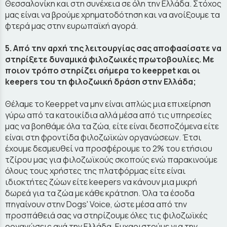
Θεσσαλονίκη και στη συνέχεια σε όλη την Ελλάδα. Στόχος
μας είναι να βρούμε χρηματοδότηση και να ανοίξουμε τα
φτερά μας στην ευρωπαϊκή αγορά.
5. Από την αρχή της λειτουργίας σας αποφασίσατε να
στηρίξετε δυναμικά φιλοζωικές πρωτοβουλίες. Με
ποιον τρόπο στηρίζει σήμερα το keeppet και οι
keepers του τη φιλοζωική δράση στην Ελλάδα;
Θέλαμε το Keeppet να μην είναι απλώς μια επιχείρηση
γύρω από τα κατοικίδια αλλά μέσα από τις υπηρεσίες
μας να βοηθάμε όλα τα ζώα, είτε είναι δεσποζόμενα είτε
είναι στη φροντίδα φιλοζωϊκών οργανώσεων. Έτσι
έχουμε δεσμευθεί να προσφέρουμε το 2% του ετήσιου
τζίρου μας για φιλοζωϊκούς σκοπούς ενώ παρακινούμε
όλους τους χρήστες της πλατφόρμας είτε είναι
ιδιοκτήτες ζώων είτε keepers να κάνουν μια μικρή
δωρεά για τα ζώα με κάθε κράτηση. Όλα τα έσοδα
πηγαίνουν στην Dogs' Voice, ώστε μέσα από την
προσπάθειά σας να στηρίζουμε όλες τις φιλοζωϊκές
οργανώσεις ανά την Ελλάδα. Ευχαριστούμε για την