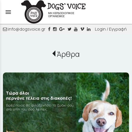
menu
info@dogsvoice.gr
Login / Εγγραφή
Άρθρα