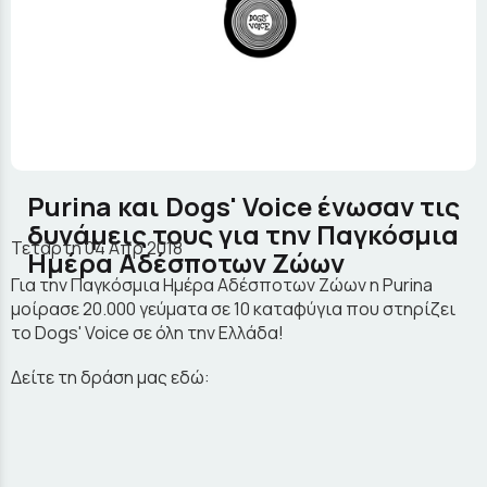
Purina και Dogs' Voice ένωσαν τις
δυνάμεις τους για την Παγκόσμια
Τετάρτη 04 Απρ 2018
Ημέρα Αδέσποτων Ζώων
Για την Παγκόσμια Ημέρα Αδέσποτων Ζώων η Purina
μοίρασε 20.000 γεύματα σε 10 καταφύγια που στηρίζει
το Dogs' Voice σε όλη την Ελλάδα!
Δείτε τη δράση μας εδώ: