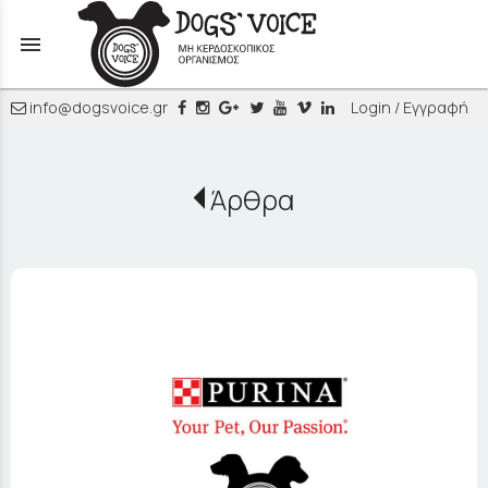
menu
info@dogsvoice.gr
Login / Εγγραφή
Άρθρα