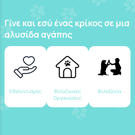
Γίνε και εσύ ένας κρίκος σε μια
αλυσίδα αγάπης
Εθελοντισμός
Φιλοζωικές
Φιλοξενία
Οργανώσεις