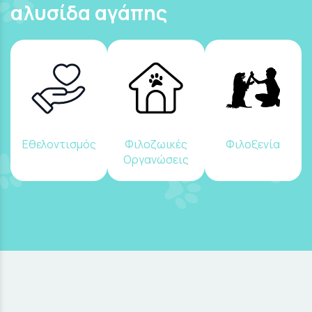
αλυσίδα αγάπης
Εθελοντισμός
Φιλοζωικές
Φιλοξενία
Οργανώσεις