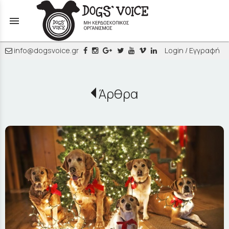
menu
info@dogsvoice.gr
Login / Εγγραφή
Άρθρα