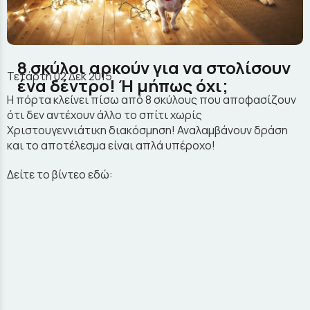
8 σκύλοι αρκούν για να στολίσουν
Τετάρτη 02 Δεκ 2015
ένα δέντρο! Ή μήπως όχι;
Η πόρτα κλείνει πίσω από 8 σκύλους που αποφασίζουν
ότι δεν αντέχουν άλλο το σπίτι χωρίς
Χριστουγεννιάτικη διακόσμηση! Αναλαμβάνουν δράση
και το αποτέλεσμα είναι απλά υπέροχο!
Δείτε το βίντεο εδώ: