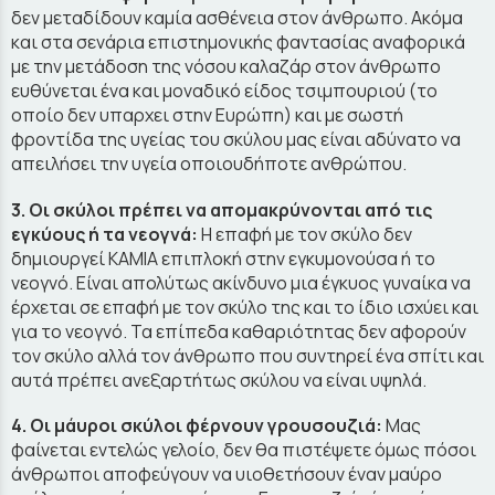
δεν μεταδίδουν καμία ασθένεια στον άνθρωπο. Ακόμα
και στα σενάρια επιστημονικής φαντασίας αναφορικά
με την μετάδοση της νόσου καλαζάρ στον άνθρωπο
ευθύνεται ένα και μοναδικό είδος τσιμπουριού (το
οποίο δεν υπαρχει στην Ευρώπη) και με σωστή
φροντίδα της υγείας του σκύλου μας είναι αδύνατο να
απειλήσει την υγεία οποιουδήποτε ανθρώπου.
3. Οι σκύλοι πρέπει να απομακρύνονται από τις
εγκύους ή τα νεογνά:
Η επαφή με τον σκύλο δεν
δημιουργεί ΚΑΜΙΑ επιπλοκή στην εγκυμονούσα ή το
νεογνό. Είναι απολύτως ακίνδυνο μια έγκυος γυναίκα να
έρχεται σε επαφή με τον σκύλο της και το ίδιο ισχύει και
για το νεογνό. Τα επίπεδα καθαριότητας δεν αφορούν
τον σκύλο αλλά τον άνθρωπο που συντηρεί ένα σπίτι και
αυτά πρέπει ανεξαρτήτως σκύλου να είναι υψηλά.
4. Οι μάυροι σκύλοι φέρνουν γρουσουζιά:
Μας
φαίνεται εντελώς γελοίο, δεν θα πιστέψετε όμως πόσοι
άνθρωποι αποφεύγουν να υιοθετήσουν έναν μαύρο