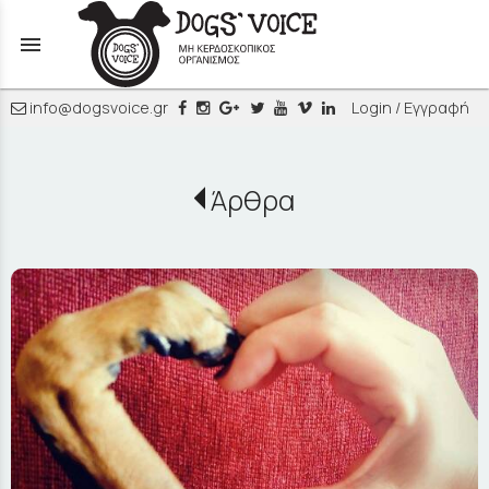
menu
info@dogsvoice.gr
Login / Εγγραφή
Άρθρα