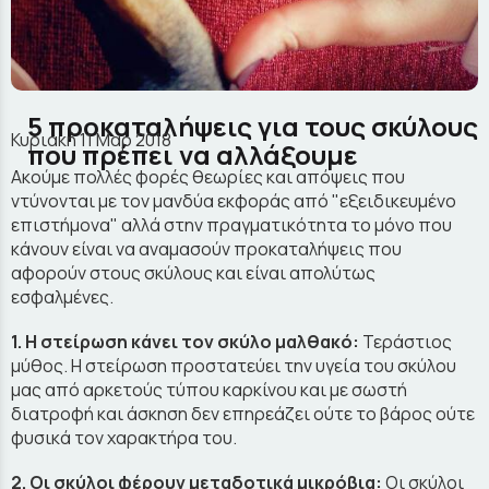
5 προκαταλήψεις για τους σκύλους
Κυριακή 11 Μαρ 2018
που πρέπει να αλλάξουμε
Ακούμε πολλές φορές θεωρίες και απόψεις που
ντύνονται με τον μανδύα εκφοράς από "εξειδικευμένο
επιστήμονα" αλλά στην πραγματικότητα το μόνο που
κάνουν είναι να αναμασούν προκαταλήψεις που
αφορούν στους σκύλους και είναι απολύτως
εσφαλμένες.
1. Η στείρωση κάνει τον σκύλο μαλθακό:
Τεράστιος
μύθος. Η στείρωση προστατεύει την υγεία του σκύλου
μας από αρκετούς τύπου καρκίνου και με σωστή
διατροφή και άσκηση δεν επηρεάζει ούτε το βάρος ούτε
φυσικά τον χαρακτήρα του.
2. Οι σκύλοι φέρουν μεταδοτικά μικρόβια:
Οι σκύλοι