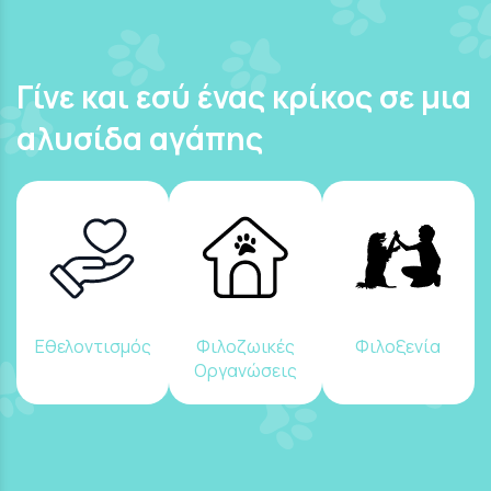
Γίνε και εσύ ένας κρίκος σε μια
αλυσίδα αγάπης
Εθελοντισμός
Φιλοζωικές
Φιλοξενία
Οργανώσεις