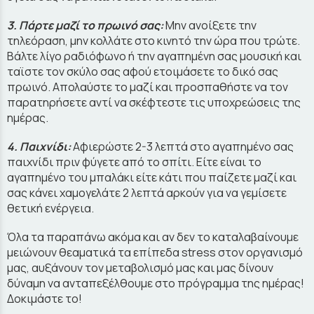
3. Πάρτε μαζί το πρωινό σας:
Μην ανοίξετε την
τηλεόραση, μην κολλάτε στο κινητό την ώρα που τρώτε.
Βάλτε λίγο ραδιόφωνο ή την αγαπημένη σας μουσική και
ταϊστε τον σκύλο σας αφού ετοιμάσετε το δικό σας
πρωινό. Απολαύστε το μαζί και προσπαθήστε να τον
παρατηρήσετε αντί να σκέφτεστε τις υποχρεώσεις της
ημέρας.
4. Παιχνίδι:
Αφιερώστε 2-3 λεπτά στο αγαπημένο σας
παιχνίδι πριν φύγετε από το σπίτι. Είτε είναι το
αγαπημένο του μπαλάκι είτε κάτι που παίζετε μαζί και
σας κάνει χαμογελάτε 2 λεπτά αρκούν για να γεμίσετε
θετική ενέργεια.
Όλα τα παραπάνω ακόμα και αν δεν το καταλαβαίνουμε
μειώνουν θεαματικά τα επίπεδα stress στον οργανισμό
μας, αυξάνουν τον μεταβολισμό μας και μας δίνουν
δύναμη να ανταπεξέλθουμε στο πρόγραμμα της ημέρας!
Δοκιμάστε το!