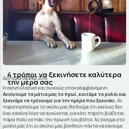
4 τρόποι να ξεκινήσετε καλύτερα
Δευτέρα 08 Φεβ 2016
την μέρα σας
Η σκηνή κλασική και συνεχώς επαναλαμβανόμενη.
Ανοίγουμε τα μάτια μας το πρωί, κοιτάμε το ρολόι και
ξεκινάμε να τρέχουμε για την ημέρα που ξεκινάει
. Αν
παρατηρήσουμε το σκύλο μας θα δούμε ότι εκείνος δεν
έχει κανένα λόγο να αγχώνεται για κάτι παρότι βιάζεται
πάρα πολύ να πάει την πρωινή του βόλτα. Ας έχουμε στο
μυαλό μας ότι οι σκύλοι μας βοηθούν πάντα να κάνουμε