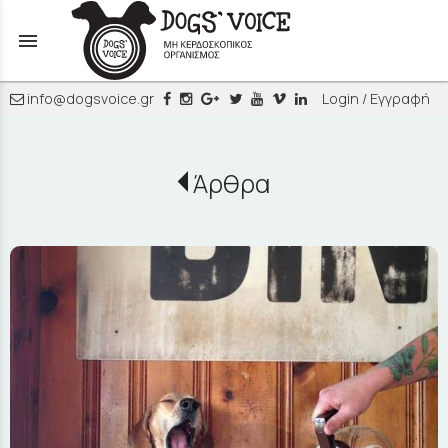
menu
info@dogsvoice.gr
Login / Εγγραφή
Άρθρα