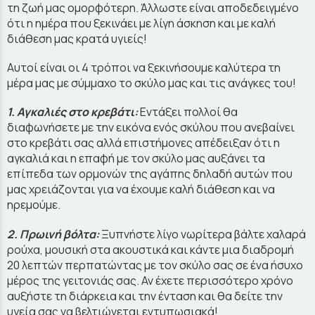
τη ζωή μας ομορφότερη. Άλλωστε είναι αποδεδειγμένο
ότι η ημέρα που ξεκινάει με λίγη άσκηση και με καλή
διάθεση μας κρατά υγιείς!
Αυτοί είναι οι 4 τρόποι να ξεκινήσουμε καλύτερα τη
μέρα μας με σύμμαχο το σκύλο μας και τις ανάγκες του!
1. Αγκαλιές στο κρεβάτι:
Εντάξει πολλοί θα
διαφωνήσετε με την εικόνα ενός σκύλου που ανεβαίνει
στο κρεβάτι σας αλλά επιστήμονες απέδειξαν ότι η
αγκαλιά και η επαφή με τον σκύλο μας αυξάνει τα
επίπεδα των ορμονών της αγάπης δηλαδή αυτών που
μας χρειάζονται για να έχουμε καλή διάθεση και να
ηρεμούμε.
2. Πρωινή βόλτα:
Ξυπνήστε λίγο νωρίτερα βάλτε χαλαρά
ρούχα, μουσική στα ακουστικά και κάντε μια διαδρομή
20 λεπτών περπατώντας με τον σκύλο σας σε ένα ήσυχο
μέρος της γειτονιάς σας. Αν έχετε περισσότερο χρόνο
αυξήστε τη διάρκεια και την ένταση και θα δείτε την
υγεία σας να βελτιώνεται εντυπωσιακά!