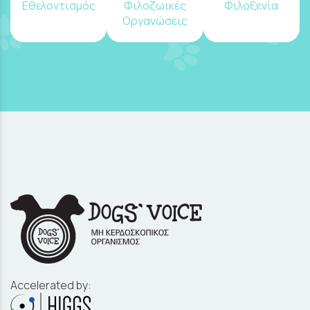
Εθελοντισμός
Φιλοζωικές
Φιλοξενία
Οργανώσεις
Accelerated by: