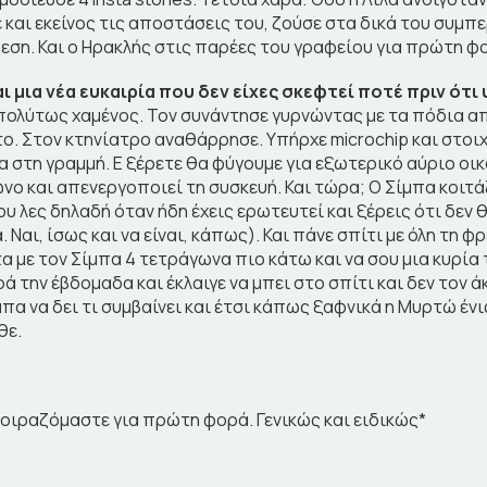
 και εκείνος τις αποστάσεις του, ζούσε στα δικά του συμπ
άθεση. Και ο Ηρακλής στις παρέες του γραφείου για πρώτη φ
 μια νέα ευκαιρία που δεν είχες σκεφτεί ποτέ πριν ότι 
ολύτως χαμένος. Τον συνάντησε γυρνώντας με τα πόδια από
νητο. Στον κτηνίατρο αναθάρρησε. Υπήρχε microchip και στοι
α στη γραμμή. Ε ξέρετε θα φύγουμε για εξωτερικό αύριο οι
ωνο και απενεργοποιεί τη συσκευή. Και τώρα; Ο Σίμπα κοιτά
 λες δηλαδή όταν ήδη έχεις ερωτευτεί και ξέρεις ότι δεν θ
. Ναι, ίσως και να είναι, κάπως). Και πάνε σπίτι με όλη τη
τα με τον Σίμπα 4 τετράγωνα πιο κάτω και να σου μια κυρία
ά την έβδομαδα και έκλαιγε να μπει στο σπίτι και δεν τον ά
πα να δει τι συμβαίνει και έτσι κάπως ξαφνικά η Μυρτώ ένιω
θε.
οιραζόμαστε για πρώτη φορά. Γενικώς και ειδικώς*