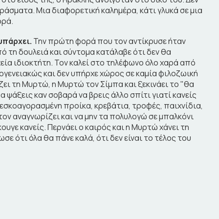
εράσματα. Μια διαφορετική καλημέρα, κάτι γλυκά σε μια
ορά.
υπάρχει.
Την πρώτη φορά που τον αντίκρυσε ήταν
 τη δουλειά και σύντομα κατάλαβε ότι δεν θα
χεία ιδιοκτήτη. Τον καλεί στο τηλέφωνο όλο χαρά από
κογενειακώς και δεν υπήρχε χώρος σε καμία φιλοζωική
ζει τη Μυρτώ, η Μυρτώ τον Σίμπα και ξεκινάει το "θα
α ψάξεις καν σοβαρά να βρεις άλλο σπίτι γιατί κανείς
 φρεσκοαγορασμένη προίκα, κρεβάτια, τροφές, παιχνίδια,
 τον αναγνωρίζει και να μην τα πολυλογώ σε μπαλκόνι
κουγε κανείς. Περνάει ο καιρός και η Μυρτώ χάνει τη
σε ότι όλα θα πάνε καλά, ότι δεν είναι το τέλος του