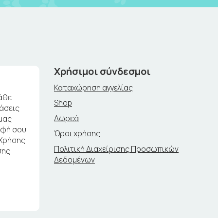
Χρήσιμοι σύνδεσμοι
Καταχώρηση αγγελίας
άθε
Shop
ράσεις
Δωρεά
μας
αφή σου
Όροι χρήσης
 Χρήσης
Πολιτική Διαχείρισης Προσωπικών
σης
Δεδομένων