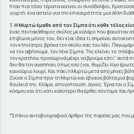
ήταν πια τόσο τέρατα εκείνοι οι συνάδελφοι. Κρατούσε
γιορτή, ένα αστείο για την επικαιρότητα, μια άλλη δι
3.
Η Μυρτώ έμαθε από τον Σίμπα ότι κάθε τέλος είναι
ένας πεντακάθαρος σκύλος με κολάρο που φαινόταν απ
επιβίωνε μόνος του, δεν είχε ιδέα τι σημαίνει αυτοκί
τον κτηνίατρο, βρήκα τον σκύλο σας του λέει. Παγωμάρ
να τον αφήσουμε, τον λένε Σίμπα. Της κλείνει το τηλέφ
τον κρατήσω προσωρινά μέχρι να βρούμε κάτι" αυτά που
δεν θα τον αγαπήσει όπως εσύ (ναι, θυμίζει λίγο έρωτα
καινούριο λουρί. Και πάει η Μυρτώ μετά από μήνες βόλ
ζούσε ο Σίμπα πριν τη Μυρτώ και έβγαινε βόλτα μια φορ
δουλειά της. Κλάμα, απογοήτευση, άγχος. Έρχεται ο Σίμ
κόσμου και ότι κάτι καλύτερο θα έρθει σύντομα. Και ήρ
*Σπάνιο αυτοβιογραφικό άρθρο της παρέας μας που μ