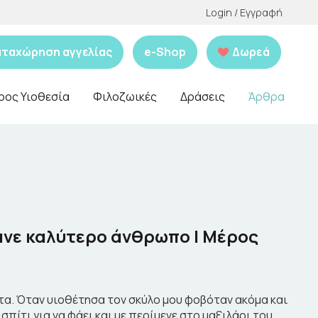
Login / Εγγραφή
αταχώρηση αγγελίας
e-Shop
Δωρεά
ρος Υιοθεσία
Φιλοζωικές
Δράσεις
Άρθρα
κανε καλύτερο άνθρωπο | Μέρος
ατα. Όταν υιοθέτησα τον σκύλο μου φοβόταν ακόμα και
σπίτι για να φάει και με περίμενε στο μαξιλάρι του