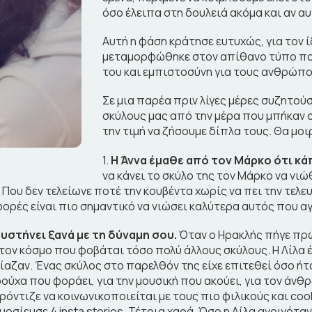
όσο έλειπα στη δουλειά ακόμα και αν αυ
Αυτή η φάση κράτησε ευτυχώς, για τον 
μεταμορφώθηκε στον απίθανο τύπο που
του και εμπιστοσύνη για τους ανθρώπου
Σε μια παρέα πριν λίγες μέρες συζητού
σκύλους μας από την μέρα που μπήκαν 
την τιμή να ζήσουμε δίπλα τους. Θα μοι
1.
Η Άννα έμαθε από τον Μάρκο ότι κά
να κάνει το σκύλο της τον Μάρκο να νιώ
! Που δεν τελείωνε ποτέ την κουβέντα χωρίς να πει την τελε
ορές είναι πιο σημαντικό να νιώσει καλύτερα αυτός που αγα
υστήνει ξανά με τη δύναμη σου.
Όταν ο Ηρακλής πήγε πρώ
τον κόσμο που φοβάται τόσο πολύ άλλους σκύλους. Η Λίλα έ
σίαζαν. Ένας σκύλος στο παρελθόν της είχε επιτεθεί όσο ή
χα που φοράει, για την μουσική που ακούει, για τον άνθρωπ
ρόντιζε να κοινωνικοποιείται με τους πιο φιλικούς και co
οσίευσε 4 insta stories. Τέτοια χαρά. Όσο η Λίλα ανοιγόταν