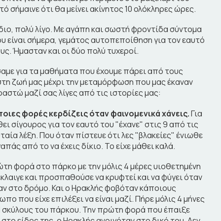
τό σήμαινε ότι θα μείνει ακίνητος 10 ολόκληρες ώρες.
ίδιο, πολύ λίγο. Με αγάπη και σωστή φροντίδα σύντομα
 είναι σήμερα, γεμάτος αυτοπεποίθηση για τον εαυτό
ς. Ήμασταν και οι δύο πολύ τυχεροί.
σαμε για τα μαθήματα που έχουμε πάρει από τους
στη ζωή μας μέχρι την μεταμόρφωση που μας έκαναν
ραστώ μαζί σας λίγες από τις ιστορίες μας:
ποιες φορές κερδίζεις όταν φαινομενικά χάνεις.
Για
θει σίγουρος για τον εαυτό του "έχανε" στις 9 από τις
υταία λέξη. Που όταν πίστευε ότι λες "βλακείες" ένιωθε
πάς από το να έχεις δίκιο. Το είχε μάθει καλά.
τη φορά στο πάρκο με την μόλις 4 μέρες υιοθετημένη
κλαιγε και προσπαθούσε να κρυφτεί και να φύγει όταν
ταν στο δρόμο. Και ο Ηρακλής φοβόταν κάποιους
ο που είχε επιλέξει να είναι μαζί. Πήρε μόλις 4 μήνες
ol σκύλους του πάρκου. Την πρώτη φορά που έπαιξε
 στο είδος της, ο Ηρακλής ανοιγόταν στο δικό του. Δεν