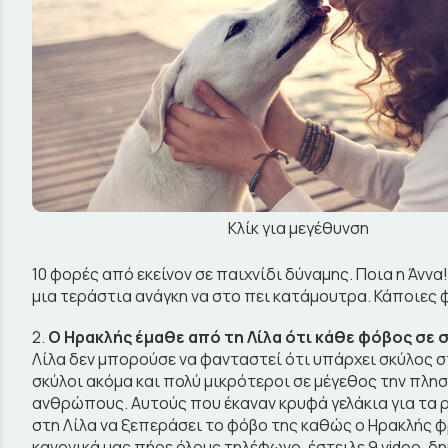
Κλίκ για μεγέθυνση
10 φορές από εκείνον σε παιχνίδι δύναμης. Ποια η Άννα
μια τεράστια ανάγκη να στο πει κατάμουτρα. Κάποιες φ
2.
Ο Ηρακλής έμαθε από τη Λίλα ότι κάθε φόβος σε σ
Λίλα δεν μπορούσε να φανταστεί ότι υπάρχει σκύλος σ
σκύλοι ακόμα και πολύ μικρότεροι σε μέγεθος την πλη
ανθρώπους. Αυτούς που έκαναν κρυφά γελάκια για τα ρού
στη Λίλα να ξεπεράσει το φόβο της καθώς ο Ηρακλής φ
κανονικά μας πήρε όλους τηλέφωνο, έστειλε 9 video, δημ