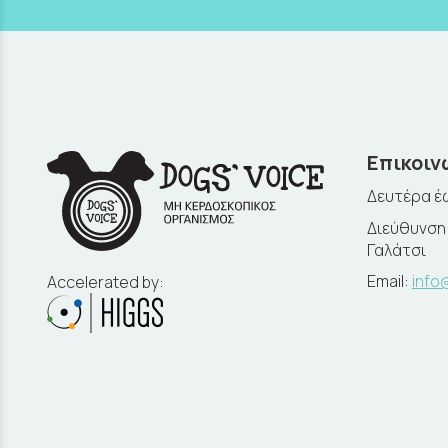
Επικοιν
Δευτέρα έω
Διεύθυνση:
Γαλάτσι
Email:
info
Accelerated by: