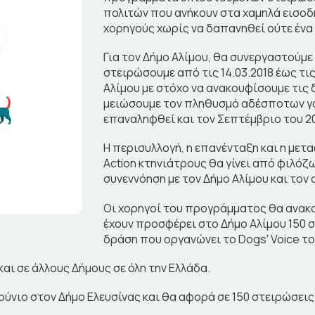
πολιτών που ανήκουν στα χαμηλά εισο
χορηγούς χωρίς να δαπανηθεί ούτε ένα
Για τον Δήμο Αλίμου, θα συνεργαστούμε 
στειρώσουμε από τις 14.03.2018 έως τι
Αλίμου με στόχο να ανακουφίσουμε τις 
μειώσουμε τον πληθυσμό αδέσποτων γα
επαναληφθεί και τον Σεπτέμβριο του 20
Η περισυλλογή, η επανένταξη και η μετ
Action κτηνιάτρους θα γίνει από φιλό
συνεννόηση με τον Δήμο Αλίμου και τον
Οι χορηγοί του προγράμματος θα ανακοι
έχουν προσφέρει στο Δήμο Αλίμου 150 σ
δράση που οργανώνει το Dogs' Voice το
ι σε άλλους Δήμους σε όλη την Ελλάδα.
ύνιο στον Δήμο Ελευσίνας και θα αφορά σε 150 στειρώσε