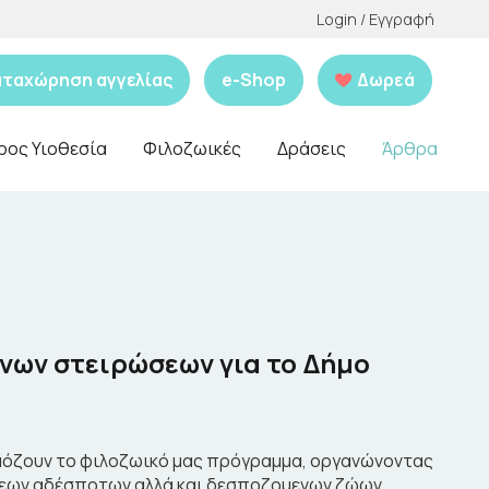
Login / Εγγραφή
αταχώρηση αγγελίας
e-Shop
Δωρεά
ρος Υιοθεσία
Φιλοζωικές
Δράσεις
Άρθρα
ων στειρώσεων για το Δήμο
μόζουν το φιλοζωικό μας πρόγραμμα, οργανώνοντας
εων αδέσποτων αλλά και δεσποζομενων ζώων