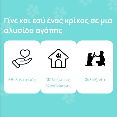
Γίνε και εσύ ένας κρίκος σε μια
αλυσίδα αγάπης
Εθελοντισμός
Φιλοζωικές
Φιλοξενία
Οργανώσεις