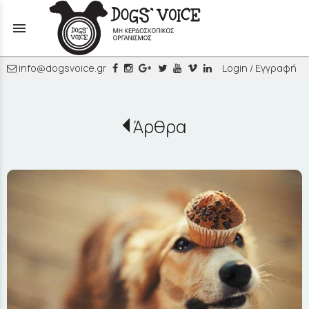
menu
info@dogsvoice.gr
Login / Εγγραφή
Άρθρα