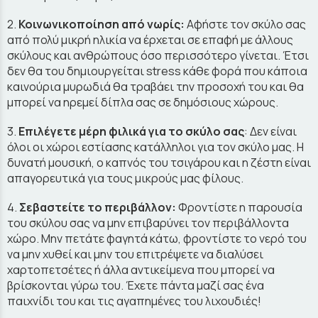
2.
Κοινωνικοποίηση από νωρίς:
Αφήστε τον σκύλο σας
από πολύ μικρή ηλικία να έρχεται σε επαφή με άλλους
σκύλους και ανθρώπους όσο περισσότερο γίνεται. Έτσι
δεν θα του δημιουργείται stress κάθε φορά που κάποια
καινούρια μυρωδιά θα τραβάει την προσοχή του και θα
μπορεί να ηρεμεί δίπλα σας σε δημόσιους χώρους.
3.
Επιλέγετε μέρη φιλικά για το σκύλο σας
: Δεν είναι
όλοι οι χώροι εστίασης κατάλληλοι για τον σκύλο μας. Η
δυνατή μουσική, ο καπνός του τσιγάρου και η ζέστη είναι
απαγορευτικά για τους μικρούς μας φίλους.
4.
Σεβαστείτε το περιβάλλον:
Φροντίστε η παρουσία
του σκύλου σας να μην επιβαρύνει τον περιβάλλοντα
χώρο. Μην πετάτε φαγητά κάτω, φροντίστε το νερό του
να μην χυθεί και μην του επιτρέψετε να διαλύσει
χαρτοπετσέτες ή άλλα αντικείμενα που μπορεί να
βρίσκονται γύρω του. Έχετε πάντα μαζί σας ένα
παιχνίδι του και τις αγαπημένες του λιχουδιές!