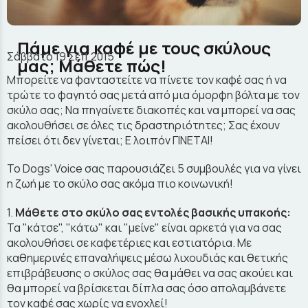
Πάμε για καφέ με τους σκύλους
Σάββατο 19 Σεπ 2015
μας; Μάθετε πώς!
Μπορείτε να φανταστείτε να πίνετε τον καφέ σας ή να
τρώτε το φαγητό σας μετά από μια όμορφη βόλτα με τον
σκύλο σας; Να πηγαίνετε διακοπές και να μπορεί να σας
ακολουθήσει σε όλες τις δραστηριότητες; Σας έχουν
πείσει ότι δεν γίνεται; Ε λοιπόν ΓΙΝΕΤΑΙ!
Το Dogs' Voice σας παρουσιάζει 5 συμβουλές για να γίνει
η ζωή με το σκύλο σας ακόμα πιο κοινωνική!
1.
Μάθετε στο σκύλο σας εντολές βασικής υπακοής:
Τα "κάτσε", "κάτω" και "μείνε" είναι αρκετά για να σας
ακολουθήσει σε καφετέριες και εστιατόρια. Με
καθημερινές επαναλήψεις μέσω λιχουδιάς και θετικής
επιβράβευσης ο σκύλος σας θα μάθει να σας ακούει και
θα μπορεί να βρίσκεται δίπλα σας όσο απολαμβάνετε
τον καφέ σας χωρίς να ενοχλεί!