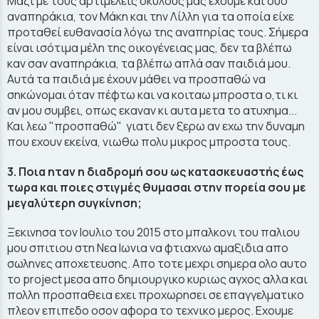
Μαζί με τους αρτιμελείς σκύλους μας έχουμε και δύο
αναπηράκια, τον Μάκη και την Λίλλη για τα οποία είχε
προταθεί ευθανασία λόγω της αναπηρίας τους. Σήμερα
είναι ισότιμα μέλη της οικογένειας μας, δεν τα βλέπω
καν σαν αναπηράκια, τα βλέπω απλά σαν παιδιά μου.
Αυτά τα παιδιά με έχουν μάθει να προσπαθώ να
σηκώνομαι όταν πέφτω και να κοιταω μπροστα ο,τι κι
αν μου συμβει, οπως εκαναν κι αυτα μετα το ατυχημα...
Και λεω "προσπαθώ" γιατι δεν ξερω αν εχω την δυναμη
που εχουν εκείνα, νιωθω πολυ μικρος μπροστα τους.
3. Ποια ηταν η διαδρομή σου ως κατασκευαστής έως
τωρα και ποιες στιγμές θυμασαι στην πορεία σου με
μεγαλύτερη συγκίνηση;
Ξεκινησα τον Ιουλιο του 2015 στο μπαλκονι του παλιου
μου σπιτιου στη Νεα Ιωνια να φτιαχνω αμαξιδια απο
σωληνες αποχετευσης. Απο τοτε μεχρι σημερα ολο αυτο
το project μεσα απο δημιουργικο κυριως αγχος αλλα και
πολλη προσπαθεια εχει προχωρησει σε επαγγελματικο
πλεον επιπεδο οσον αφορα το τεχνικο μερος. Εχουμε