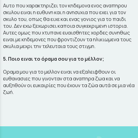
Αυτο που χαρακτηριζει τον κηδεμονα ενος αναπηρου
σκυλου ειναι η ευθυνη και η ανησυχια που εχει για τον
σκυλο του, οπως θα ειχε και ενας γονιος για το παιδι
του. Δεν εχω ξεχωρισει καποια συγκεκριμενη ιστορια.
Αυτες ομως που χτυπανε ευαισθητες χορδες συνηθως
ειναι με κηδεμονες που φροντιζουν τα ηλικιωμενα τους
σκυλια μεχρι την τελευταια τους στιγμη.
5. Ποιο ειναι το όραμα σου για το μέλλον;
Οραμα μου για το μελλον ειναι να εξαλειφθουν οι
ευθανασιες που γινονταν στα αναπηρα ζωα και να
αυξηθούν οι ευκαιρίες που έχουν τα ζώα αυτά σε μια νέα
ζωή.