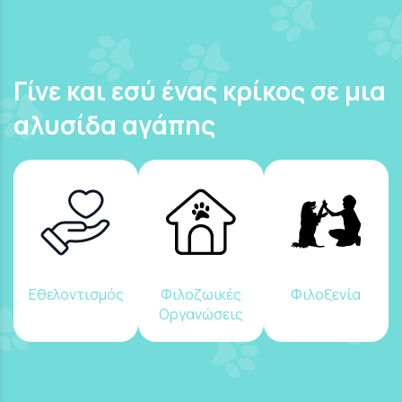
Γίνε και εσύ ένας κρίκος σε μια
αλυσίδα αγάπης
Εθελοντισμός
Φιλοζωικές
Φιλοξενία
Οργανώσεις