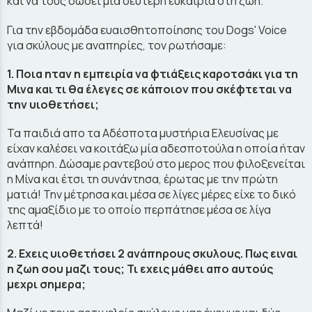
και να τους δώσει μια δεύτερη ευκαιρία στη ζωή.
Για την εβδομάδα ευαισθητοποίησης του Dogs' Voice
για σκύλους με αναπηρίες, τον ρωτήσαμε:
1. Ποια ηταν η εμπειρία να φτιάξεις καροτσάκι για τη
Μινα και τι θα έλεγες σε κάποιον που σκέφτεται να
την υιοθετήσει;
Τα παιδιά απο τα Αδέσποτα μυστήρια Ελευσίνας με
είχαν καλέσει να κοιτάξω μία αδεσποτούλα η οποία ήταν
ανάπηρη. Δώσαμε ραντεβού στο μερος που φιλοξενείται
η Μίνα και έτσι τη συνάντησα, έρωτας με την πρώτη
ματιά! Την μέτρησα και μέσα σε λίγες μέρες είχε το δικό
της αμαξίδιο με το οποίο περπάτησε μέσα σε λίγα
λεπτά!
2. Εχεις υιοθετήσει 2 ανάπηρους σκυλους. Πως ειναι
η ζωη σου μαζι τους; Τι εχεις μάθει απο αυτούς
μεχρι σημερα;