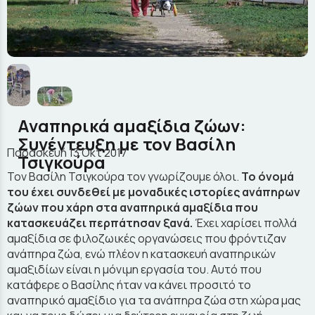
Αναπηρικά αμαξίδια ζώων:
Συνέντευξη με τον Βασίλη
Παρασκευή 13 Οκτ 2017
Τσιγκούρα
Τον Βασίλη Τσιγκούρα τον γνωρίζουμε όλοι.
Το όνομά
του έχει συνδεθεί με μοναδικές ιστορίες ανάπηρων
ζώων που χάρη στα αναπηρικά αμαξίδια που
κατασκευάζει περπάτησαν ξανά.
Έχει χαρίσει πολλά
αμαξίδια σε φιλοζωικές οργανώσεις που φρόντιζαν
ανάπηρα ζώα, ενώ πλέον η κατασκευή αναπηρικών
αμαξιδίων είναι η μόνιμη εργασία του. Αυτό που
κατάφερε ο Βασίλης ήταν να κάνει προσιτό το
αναπηρικό αμαξίδιο για τα ανάπηρα ζώα στη χώρα μας