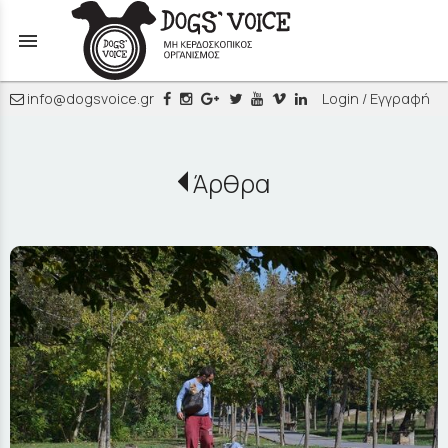
menu
info@dogsvoice.gr
Login / Εγγραφή
Άρθρα