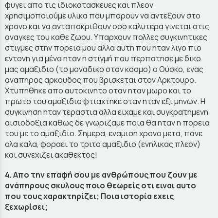
φυγει απο τις ιδιοκατασκευες και πλεον
χρησιμοποιούμε υλικα που μπορουν να αντεξουν στο
χρονο και να ανταποκριθουν οσο καλυτερα γινεται στις
αναγκες του καθε ζωου. Υπαρχουν πολλες συγκινητικες
στιγμες στην πορεια μου αλλα αυτη που ηταν λιγο πιο
εντονη για μένα ηταν η στιγμή που περπατησε με δικο
μας αμαξιδιο (το μοναδικο στον κοσμο) ο Ούσκο, ενας
αναπηρος αρκουδος που βρισκεται στον Αρκτουρο.
Χτυπηθηκε απο αυτοκινητο οταν ηταν μωρο και το
πρωτο του αμαξιδιο φτιαχτηκε οταν ηταν εξι μηνων. Η
συγκινηση ηταν τεραστια αλλα ειχαμε και συγκρατημενη
αισιοδοξια καθως δε γνωριζαμε ποια θα ηταν η πορεια
του με το αμαξιδιο. Σημερα, εναμιση χρονο μετα, πανε
ολα καλα, φοραει το τριτο αμαξιδιο (ενηλικας πλεον)
και συνεχιζει ακαθεκτος!
4. Απο την επαφή σου με ανθρώπους που ζουν με
ανάπηρους σκυλους ποιο θεωρείς οτι ειναι αυτο
που τους χαρακτηρίζει; Ποια ιστορία εχεις
ξεχωρίσει;