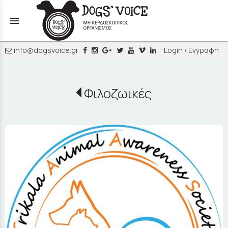
menu
info@dogsvoice.gr
Login / Εγγραφή
Φιλοζωικές