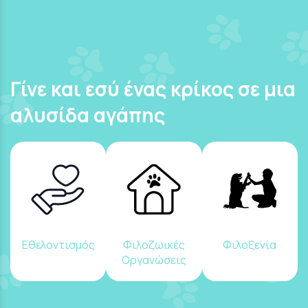
Γίνε και εσύ ένας κρίκος σε μια
αλυσίδα αγάπης
Εθελοντισμός
Φιλοζωικές
Φιλοξενία
Οργανώσεις