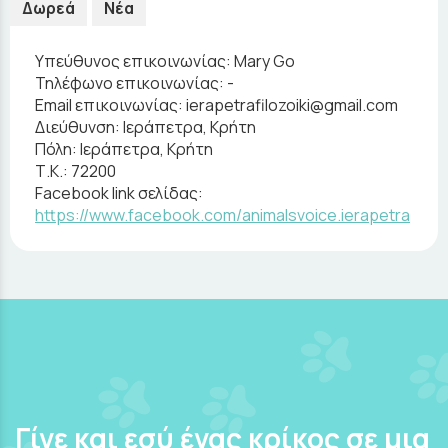
Δωρεά
Νέα
Υπεύθυνος επικοινωνίας:
Mary Go
Τηλέφωνο επικοινωνίας:
-
Email επικοινωνίας:
ierapetrafilozoiki@gmail.com
Διεύθυνση:
Ιεράπετρα, Κρήτη
Πόλη:
Ιεράπετρα, Κρήτη
Τ.Κ.:
72200
Facebook link σελίδας:
https://www.facebook.com/animalsvoice.ierapetra
Γίνε και εσύ ένας κρίκος σε μια