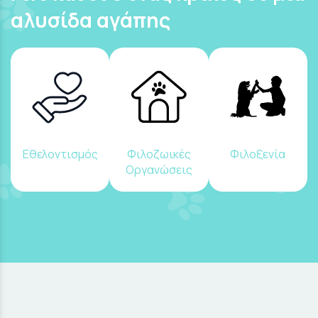
αλυσίδα αγάπης
Εθελοντισμός
Φιλοζωικές
Φιλοξενία
Οργανώσεις