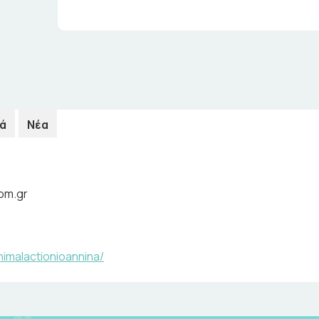
ά
Νέα
om.gr
imalactionioannina/