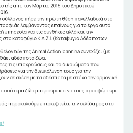
ιστής απο τον Μάρτιο 2015 του Δημοτικού
016.
, ο σύλλογος πήρε την πρώτη θέση πανελλαδικά στο
ροφιάς λαμβάνοντας επαίνους για το έργο αυτό
ή υπηρεσία για τις συνθήκες αλλά και την
 στο καταφύγιο Κ.Α.Ζ.Ι. (Καταφύγιο Αδέσποτων
ελοντών της Animal Action Ioannina συνεχίζει (με
ηθάει αδέσποτα ζώα.
ες τις υποχρεώσεις και τα δικαιώματα που
ράσεις για την διευκόλυνση τους για την
υν σε σχέση με τα αδέσποτα με στόχο την αρμονική
ερισσότερα ζώα μπορούμε και να τους προσφέρουμε
εμάς παρακαλούμε επισκεφτείτε την σελίδα μας στο
a/