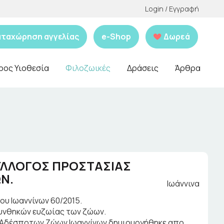
Login / Εγγραφή
αταχώρηση αγγελίας
e-Shop
Δωρεά
ρος Υιοθεσία
Φιλοζωικές
Δράσεις
Άρθρα
ΥΛΛΟΓΟΣ ΠΡΟΣΤΑΣΙΑΣ
Ν.
Ιωάννινα
ου Ιωαννίνων 60/2015.
υνθηκών ευζωίας των ζώων.
ας Αδέσποτων Ζώων Ιωαννίνων δημιουργήθηκε απο