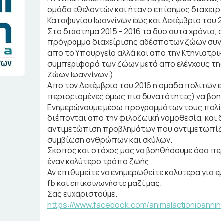
ομάδα εθελοντών και ήταν ο επίσημος διαχειρ
Καταφυγίου Ιωαννίνων έως και Δεκέμβριο του 2
Στο διάστημα 2015 - 2016 τα δύο αυτά χρόνια
πρόγραμμα διαχείρισης αδέσποτων ζώων συντ
απο το Υπουργείο αλλά και απο την Κτηνιατρικ
συμπεριφορά των ζώων μετά απο ελέγχους της
Ζώων Ιωαννίνων.)
Απο τον Δεκέμβριο του 2016 η ομάδα πολιτών εθ
περιορισμένες όμως πια δυνατότητες) να βο
Ενημερώνουμε μέσω προγραμμάτων τους πολίτ
διέπονται απο την φιλοζωική νομοθεσία, και δ
αντιμετώπιση προβλημάτων που αντιμετωπίζο
συμβίωση ανθρώπων και σκύλων.
Σκοπός και στόχος μας να βοηθήσουμε όσα π
έναν καλύτερο τρόπο ζωής.
Αν επιθυμείτε να ενημερωθείτε καλύτερα για 
fb και επικοινωνήστε μαζί μας.
Σας ευχαριστούμε.
https://www.facebook.com/animalactionioannin