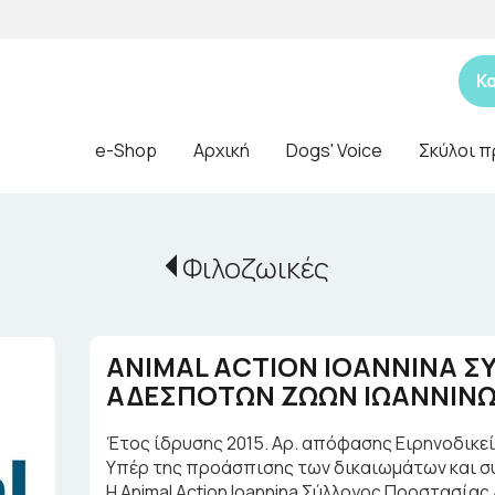
Κ
e-Shop
Αρχική
Dogs' Voice
Σκύλοι π
Φιλοζωικές
ANIMAL ACTION IOANNINA Σ
ΑΔΕΣΠΟΤΩΝ ΖΩΩΝ ΙΩΑΝΝΙΝΩ
Έτος ίδρυσης 2015. Αρ. απόφασης Ειρηνοδικεί
Υπέρ της προάσπισης των δικαιωμάτων και σ
Η Animal Action Ioannina Σύλλογος Προστασί