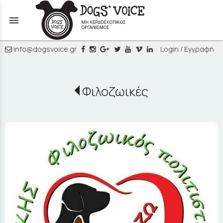
menu
info@dogsvoice.gr
Login / Εγγραφή
Φιλοζωικές