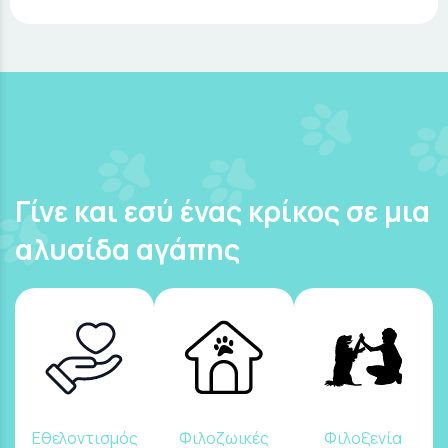
Γίνε και εσύ ένας κρίκος σε μια
αλυσίδα αγάπης
Εθελοντισμός
Φιλοζωικές
Φιλοξενία