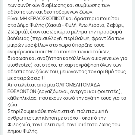
των συνθηκών διαβίωσης και συμβίωσης των
αδέσποτων και δεσποζόμενων ζώων.
Είναι ΜΗ ΚΕΡΔΟΣΚΟΠΙΚΟΣ και δραστηριοποιείται
στο Δήμο Φυλής (Χασιά - Φυλή, Άνω Λιόσια, Ζεφύρι,
Ζωφριά), έχοντας ως κύριο μέλημα την προσφορά
βοήθειας (περισυλλογή, περίθαλψη, φροντίδα των
μικρών μας φίλων στο χώρο ύπαρξης τους,
ενημέρωση/ευαισθητοποίηση των κατοίκων,
διάσωση και αναζήτηση κατάλληλων οικογενειών για
υιοθεσίες) και στόχο, τη χαρτογράφηση όλων των
αδέσποτων ζώων του, μειώνοντας τον αριθμό τους
με στειρώσεις!!!
Αποτελείται από μία ΟΛΙΓΟΜΕΛΗ ΟΜΑΔΑ
ΕΘΕΛΟΝΤΩΝ (εργαζόμενοι, άνεργοι και φοιτητές),
κάθε ηλικίας, που έχουν κοινό την αγάπη τους για τα
ζώα.
Στηρίζουμε κάθε πολιτιστική, πολιτισμική ή
ανθρωπιστική κίνηση με στόχο - σκοπό την
Φιλοζωία, τον Πολιτισμό, την Ποιότητα Ζωής του
Δήμου Φυλής.