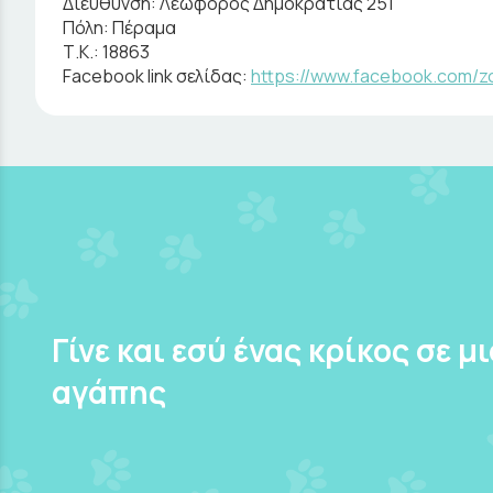
Διεύθυνση:
Λεωφόρος Δημοκρατίας 251
Πόλη:
Πέραμα
Τ.Κ.:
18863
Facebook link σελίδας:
https://www.facebook.com/zo
Γίνε και εσύ ένας κρίκος σε μ
αγάπης