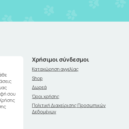
Χρήσιμοι σύνδεσμοι
Καταχώρηση αγγελίας
άθε
Shop
ράσεις
Δωρεά
μας
αφή σου
Όροι χρήσης
 Χρήσης
Πολιτική Διαχείρισης Προσωπικών
σης
Δεδομένων