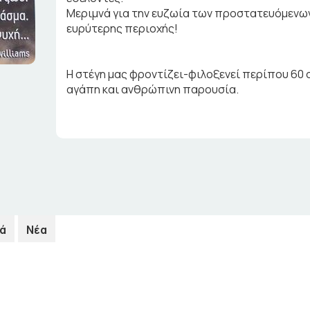
Μεριμνά για την ευζωία των προστατευόμενων
ευρύτερης περιοχής!
Η στέγη μας φροντίζει-φιλοξενεί περίπου 60 
αγάπη και ανθρώπινη παρουσία.
ά
Νέα