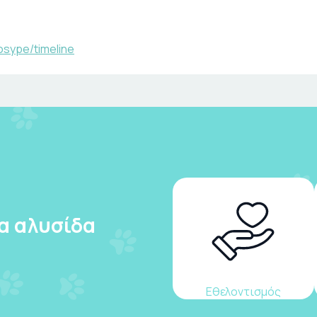
sype/timeline
ια αλυσίδα
Εθελοντισμός