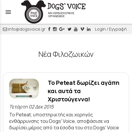
menu
info@dogsvoice.gr
Login / Εγγραφή
Νέα Φιλοζωικών
To Peteat δωρίζει αγάπη
και αυτά τα
Χριστούγεννα!
Τετάρτη 02 Δεκ 2015
Το Peteat, υποστηρικτής και χορηγός
ενθάρρυνσης του Dogs' Voice, αποφάσισε να
δωρίσει μέρος από τα έσοδα του στο Dogs' Voice