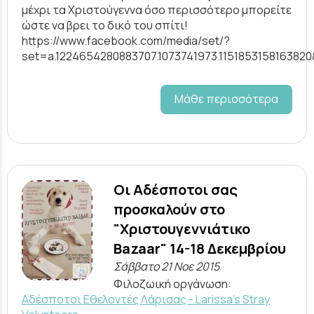
μέχρι τα Χριστούγεννα όσο περισσότερο μπορείτε
ώστε να βρει το δικό του σπίτι!
https://www.facebook.com/media/set/?
set=a.1224654280883707.1073741973.115185315816382
Μάθε περισσότερα
Οι Αδέσποτοι σας
προσκαλούν στο
"Χριστουγεννιάτικο
Bazaar" 14-18 Δεκεμβρίου
Σάββατο 21 Νοε 2015
Φιλοζωική οργάνωση:
Αδέσποτοι Εθελοντές Λάρισας - Larissa's Stray