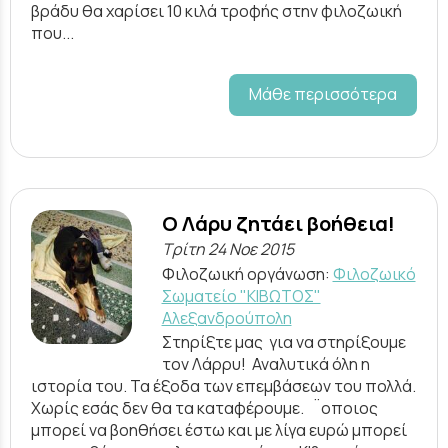
βράδυ θα χαρίσει 10 κιλά τροφής στην φιλοζωική
που...
Μάθε περισσότερα
Ο Λάρυ ζητάει βοήθεια!
Τρίτη 24 Νοε 2015
Φιλοζωική οργάνωση:
Φιλοζωικό
Σωματείο "ΚΙΒΩΤΟΣ"
Αλεξανδρούπολη
Στηρίξτε μας για να στηρίξουμε
τον Λάρρυ! Αναλυτικά όλη η
ιστορία του. Τα έξοδα των επεμβάσεων του πολλά.
Χωρίς εσάς δεν θα τα καταφέρουμε. ¨οποιος
μπορεί να βοηθήσει έστω και με λίγα ευρώ μπορεί