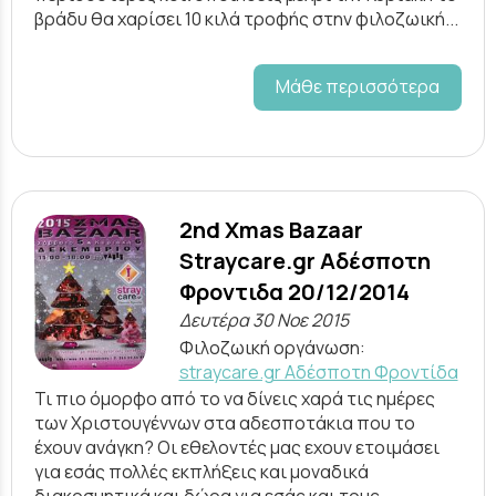
βράδυ θα χαρίσει 10 κιλά τροφής στην φιλοζωική...
Μάθε περισσότερα
2nd Xmas Bazaar
Straycare.gr Αδέσποτη
Φροντιδα 20/12/2014
Δευτέρα 30 Νοε 2015
Φιλοζωική οργάνωση:
straycare.gr Aδέσποτη Φροντίδα
Τι πιο όμορφο από το να δίνεις χαρά τις ημέρες
των Χριστουγέννων στα αδεσποτάκια που το
έχουν ανάγκη? Οι εθελοντές μας εχουν ετοιμάσει
για εσάς πολλές εκπλήξεις και μοναδικά