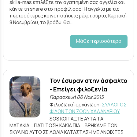
skilia-mas επιλέξτε την αγαπημένη σας αγγελία και
κάντε τη share στο προφίλ σας! Η αγγελία με τις
περισσότερες κοινοποιήσεις μέχρι αύριο, Κυριακή
8 Νοεμβρίου, το βράδυ θα...
Μάθε περισσότερα
Τον έσυραν στην άσφαλτο
- Επείγει φιλοξενία
Παρασκευή 06 Νοε 2015
Φιλοζωική οργάνωση:
ΣΥΛΛΟΓΟΣ
ΦΙΛΩΝ ΤΩΝ ΖΩΩΝ ΧΑΛΑΝΔΡΙΟΥ
SOS ΚΟΙΤΑΞΤΕ ΑΥΤΑ ΤΑ
ΜΑΤΑΚΙΑ... ΓΙΑΤΙ ΤΟΣΗ ΚΑΚΙΑ ΠΙΑ... ΒΡΗΚΑΜΕ ΤΟΝ
ΣΚΥΛΙΝΟ ΑΥΤΟ ΣΕ ΑΘΛΙΑ ΚΑΤΑΣΤΑΣΗ ΜΕ ΑΝΟΙΧΤΕΣ