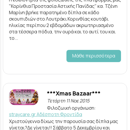
"Κορίνθια Προστασία Αστικής Πανίδας" κα. Τζένη
Μαρίνη βρήκε παρατημένο δίπλα σε κάδο
σκουπιδιών στο Λουτράκι Κορινθίας κουτάβι
ηλικίας περίπου 2 εβδομάδων ακρωτηριασμένο
στα τέσσερα πόδια, την ουρά και το αυτί του και
το...
Μάθε περισσότερα
***Xmas Bazaar***
Τετάρτη 11 Νοε 2015
Φιλοζωική οργάνωση:
straycare.gr Aδέσποτη Φροντίδα
Χριστούγεννα δίχως την παρουσία σας δίπλα μας
γίνεται?Δε γίνεται!! Σάββατο 5 Δεκεμβρίου και