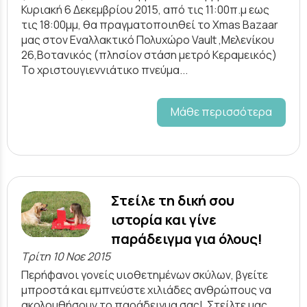
Κυριακή 6 Δεκεμβρίου 2015, από τις 11:00π.μ εως
τις 18:00μμ, θα πραγματοποιηθεί το Χmas Bazaar
μας στον Εναλλακτικό Πολυχώρο Vault ,Μελενίκου
26,Βοτανικός (πλησίον στάση μετρό Κεραμεικός)
Το χριστουγιεννιάτικο πνεύμα...
Μάθε περισσότερα
Στείλε τη δική σου
ιστορία και γίνε
παράδειγμα για όλους!
Τρίτη 10 Νοε 2015
Περήφανοι γονείς υιοθετημένων σκύλων, βγείτε
μπροστά και εμπνεύστε χιλιάδες ανθρώπους να
ακολουθήσουν το παράδειγμα σας! Στείλτε μας