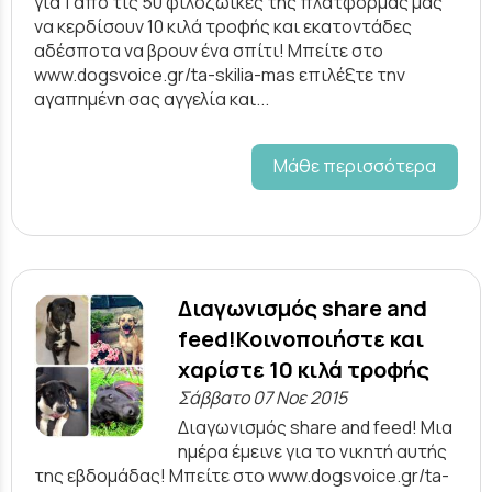
για 1 από τις 50 φιλοζωικές της πλατφόρμας μας
να κερδίσουν 10 κιλά τροφής και εκατοντάδες
αδέσποτα να βρουν ένα σπίτι! Μπείτε στο
www.dogsvoice.gr/ta-skilia-mas επιλέξτε την
αγαπημένη σας αγγελία και...
Μάθε περισσότερα
Διαγωνισμός share and
feed!Κοινοποιήστε και
χαρίστε 10 κιλά τροφής
Σάββατο 07 Νοε 2015
Διαγωνισμός share and feed! Μια
ημέρα έμεινε για το νικητή αυτής
της εβδομάδας! Μπείτε στο www.dogsvoice.gr/ta-