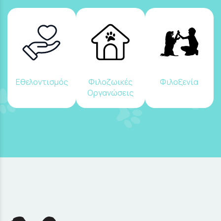
Εθελοντισμός
Φιλοζωικές
Φιλοξενία
Οργανώσεις