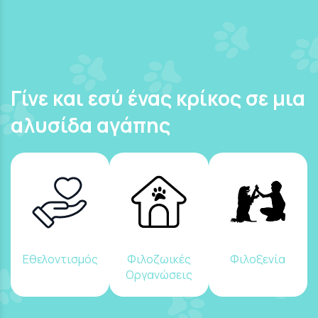
Γίνε και εσύ ένας κρίκος σε μια
αλυσίδα αγάπης
Εθελοντισμός
Φιλοζωικές
Φιλοξενία
Οργανώσεις