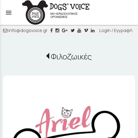
menu
info@dogsvoice.gr
Login / Εγγραφή
Φιλοζωικές