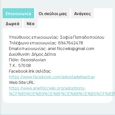
Επικοινωνία
Οι σκύλοι μας
Ανάγκες
Δωρεά
Νέα
Υπεύθυνος επικοινωνίας:
Σοφία Παπαδοπούλου
Τηλέφωνο επικοινωνίας:
6947642478
Email επικοινωνίας:
ariel.filozwiki@gmail.com
Διεύθυνση:
Δήμος Δέλτα
Πόλη:
Θεσσαλονίκη
Τ.Κ.:
570 08
Facebook link σελίδας:
https://www.facebook.com/adoptadeltastray
Web Site URL:
https://www.arielfilozwiki.org/adoptions-
%CF%85%CE%B9%CE%BF%CE%B8%CE%B5%CF%83