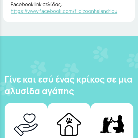
Facebook link σελίδας:
https://www.facebook.com/filoizoonhalandriou
Γίνε και εσύ ένας κρίκος σε μια
αλυσίδα αγάπης