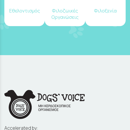
Εθελοντισμός
Φιλοζωικές
Φιλοξενία
Οργανώσεις
Accelerated by: