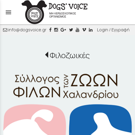
menu
info@dogsvoice.gr
Login / Εγγραφή
Φιλοζωικές