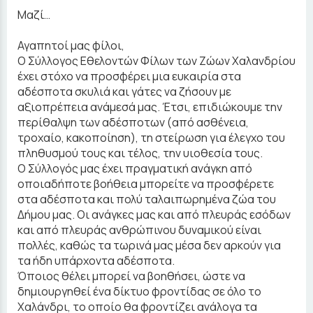
Μαζί…
Αγαπητοί μας φίλοι,
Ο Σύλλογος Εθελοντών Φίλων των Ζώων Χαλανδρίου
έχει στόχο να προσφέρει μια ευκαιρία στα
αδέσποτα σκυλιά και γάτες να ζήσουν με
αξιοπρέπεια ανάμεσά μας. Έτσι, επιδιώκουμε την
περίθαλψη των αδέσποτων (από ασθένεια,
τροχαίο, κακοποίηση), τη στείρωση για έλεγχο του
πληθυσμού τους και τέλος, την υιοθεσία τους.
Ο Σύλλογός μας έχει πραγματική ανάγκη από
οποιαδήποτε βοήθεια μπορείτε να προσφέρετε
στα αδέσποτα και πολύ ταλαιπωρημένα ζώα του
Δήμου μας. Οι ανάγκες μας και από πλευράς εσόδων
και από πλευράς ανθρώπινου δυναμικού είναι
πολλές, καθώς τα τωρινά μας μέσα δεν αρκούν για
τα ήδη υπάρχοντα αδέσποτα.
Όποιος θέλει μπορεί να βοηθήσει, ώστε να
δημιουργηθεί ένα δίκτυο φροντίδας σε όλο το
Χαλάνδρι, το οποίο θα φροντίζει ανάλογα τα