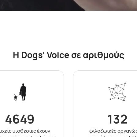
Η Dogs’ Voice σε αριθμούς
4649
132
υχείς υιοθεσίες έχουν
φιλοζωικές οργανώ