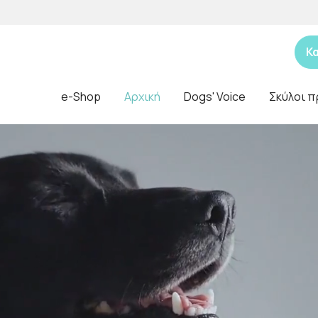
Κ
e-Shop
Αρχική
Dogs' Voice
Σκύλοι π