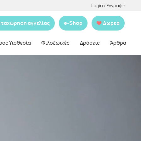
Login / Εγγραφή
αταχώρηση αγγελίας
e-Shop
Δωρεά
ρος Υιοθεσία
Φιλοζωικές
Δράσεις
Άρθρα