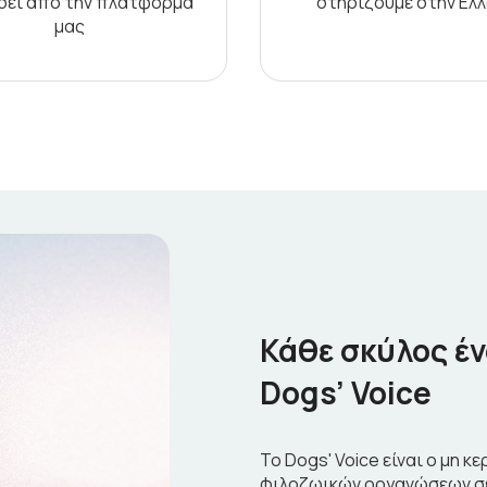
ήσει από την πλατφόρμα
στηρίζουμε στην Ελ
μας
Κάθε σκύλος έν
Dogs’ Voice
To Dogs' Voice είναι o μη 
φιλοζωικών οργανώσεων σε 