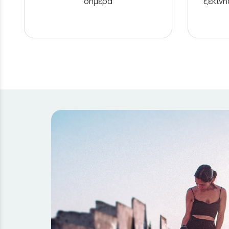
σήμερα
ξεκιν