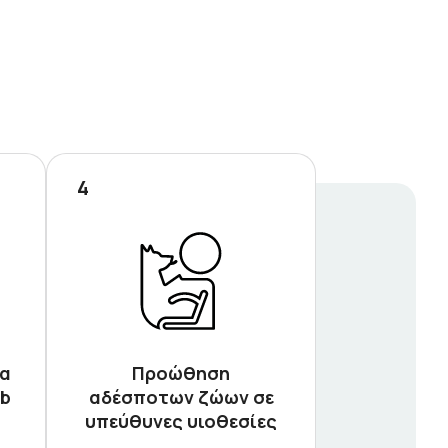
4
ια
Προώθηση
ub
αδέσποτων ζώων σε
υπεύθυνες υιοθεσίες