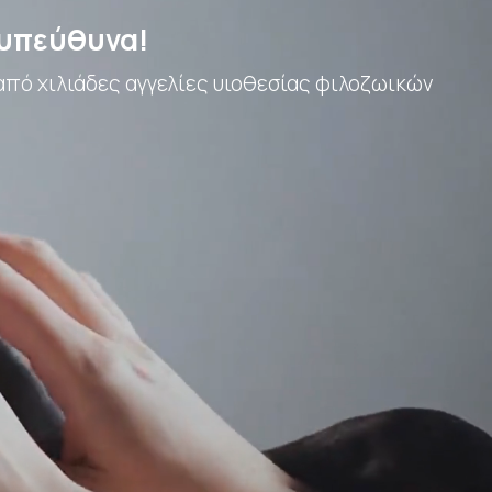
 υπεύθυνα!
από χιλιάδες αγγελίες υιοθεσίας φιλοζωικών