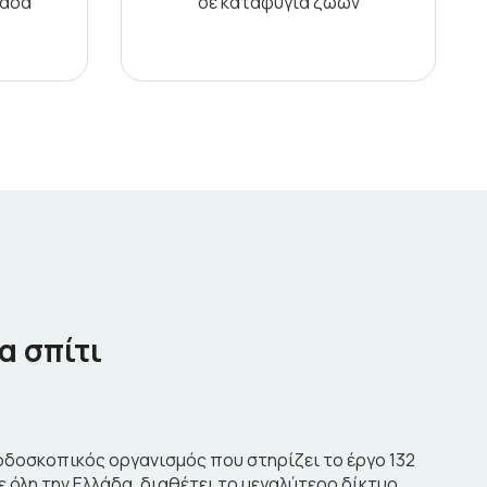
λάδα
σε καταφύγια ζώων
α σπίτι
κερδοσκοπικός οργανισμός που στηρίζει το έργο 132
όλη την Ελλάδα, διαθέτει το μεγαλύτερο δίκτυο