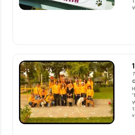
τ
γ
Τ
Φ
H
"
γ
τ
v