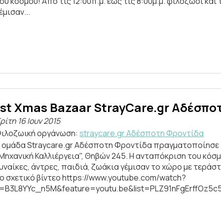
ου κόσμου! Από τις 12:00π.μ. εώς τις 8:00μ.μ. φιλόζωοι κα
έμισαν...
1st Xmas Bazaar StrayCare.gr Αδέσποτ
ρίτη 16 Ιουν 2015
ιλοζωική οργάνωση:
straycare.gr Aδέσποτη Φροντίδα
 ομάδα Straycare.gr Αδέσποτη Φροντίδα πραγματοποίησε τ
Μηχανική Καλλιέργεια", Θηβών 245. Η ανταπόκριση του κόσ
υναίκες, άντρες, παιδιά, ζωάκια γέμισαν το χώρο με τεράσ
ο σχετικό βίντεο https://www.youtube.com/watch?
=B3L8YYc_n5M&feature=youtu.be&list=PLZ91nFgErffOz5c5