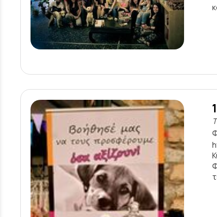
κ
Τ
Φ
h
Κ
Φ
τ