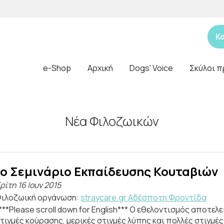
Κ
e-Shop
Αρχική
Dogs' Voice
Σκύλοι π
Νέα Φιλοζωικών
1ο Σεμινάριο Εκπαίδευσης Κουταβιών
ρίτη 16 Ιουν 2015
ιλοζωική οργάνωση:
straycare.gr Aδέσποτη Φροντίδα
***Please scroll down for English*** Ο εθελοντισμός αποτελ
τιγμές κούρασης, μερικές στιγμές λύπης και πολλές στιγμέ