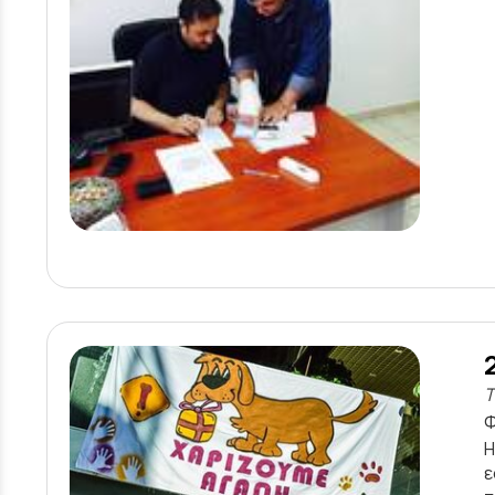
Τ
Φ
H
ε