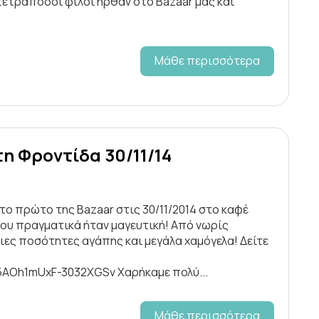
ι τετράποδοι φίλοι ήρθαν στο Bazaar μας και
Μάθε περισσότερα
η Φροντίδα 30/11/14
ο πρώτο της Bazaar στις 30/11/2014 στο καφέ
μου πραγματικά ήταν μαγευτική! Από νωρίς
τιες ποσότητες αγάπης και μεγάλα χαμόγελα! Δείτε
AOh1mUxF-3032XGSv Χαρήκαμε πολύ...
Μάθε περισσότερα