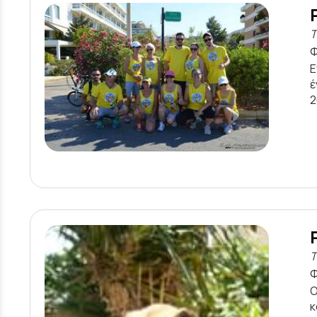
Τ
Φ
Ε
έ
2
Τ
Φ
Ο
κ