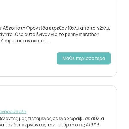
gr Αδεσποτη Φροντίδα έτρεξαν 10χλμ από τα 42χλμ,
ίνητο. Όλα αυτά έγιναν για το penny marathon
ζουμε και τον σκοπό...
Μάθε περισσότερα
ξανδρούπολη
ελοντες μας πεταμενος σε ενα χωραφι σε αθλια
 τον δει περνωντας την Τετάρτη στις 4/9/13 .