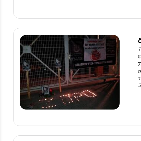
Τ
Φ
Σ
σ
τ
.