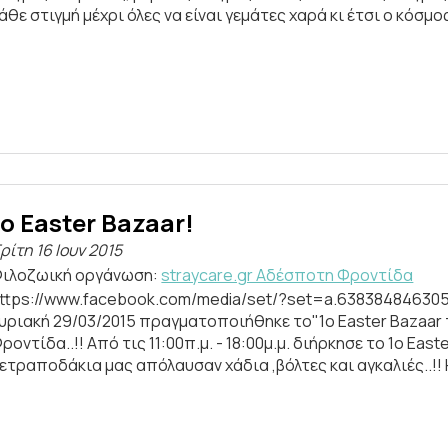
άθε στιγμή μέχρι όλες να είναι γεμάτες χαρά κι έτσι ο κόσμος 
1ο Easter Bazaar!
ρίτη 16 Ιουν 2015
ιλοζωική οργάνωση:
straycare.gr Aδέσποτη Φροντίδα
ttps://www.facebook.com/media/set/?set=a.63838484630
υριακή 29/03/2015 πραγματοποιήθηκε το"1ο Easter Bazaar 
ροντίδα..!! Από τις 11:00π.μ. - 18:00μ.μ. διήρκησε το 1ο East
ετραποδάκια μας απόλαυσαν χάδια ,βόλτες και αγκαλιές..!!