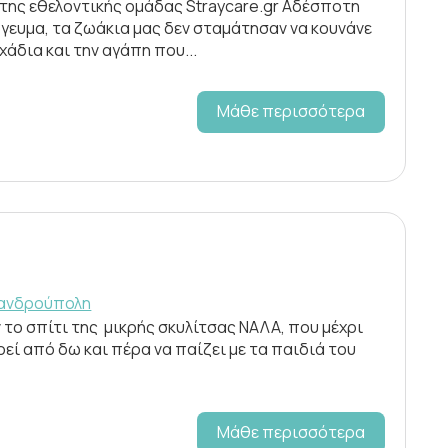
 της εθελοντικής ομάδας Straycare.gr Αδέσποτη
όγευμα, τα ζωάκια μας δεν σταμάτησαν να κουνάνε
άδια και την αγάπη που...
Μάθε περισσότερα
ξανδρούπολη
 το σπίτι της μικρής σκυλίτσας ΝΑΛΑ, που μέχρι
εί από δω και πέρα να παίζει με τα παιδιά του
Μάθε περισσότερα