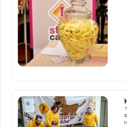
Τ
Φ
h