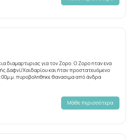
εια διαμαρτυριας για τον Ζορο. Ο Ζορο ηταν ενα
κής Δαφνί/Χαιδαρίου και ήταν προστατευόμενο
3:00μ.μ. πυροβοληθηκε θανασιμα από άνδρα
Μάθε περισσότερα