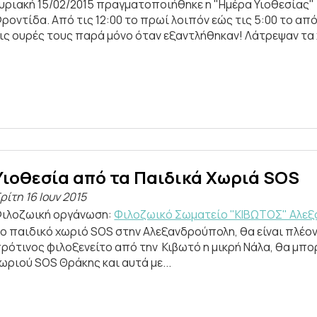
υριακή 15/02/2015 πραγματοποιήθηκε η "Ημέρα Υιοθεσίας"
ροντίδα. Από τις 12:00 το πρωί λοιπόν εώς τις 5:00 το απ
ις ουρές τους παρά μόνο όταν εξαντλήθηκαν! Λάτρεψαν τα χ
Υιοθεσία από τα Παιδικά Χωριά SOS
ρίτη 16 Ιουν 2015
ιλοζωική οργάνωση:
Φιλοζωικό Σωματείο "ΚΙΒΩΤΟΣ" Αλε
ο παιδικό χωριό SOS στην Αλεξανδρούπολη, θα είναι πλέον
ρότινος φιλοξενείτο από την Κιβωτό η μικρή Νάλα, θα μπορ
ωριού SOS Θράκης και αυτά με...