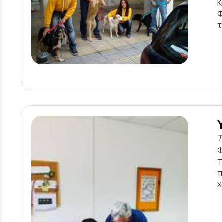
Κ
Φ
τ
Τ
Φ
Τ
π
χ