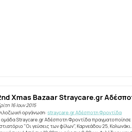
2nd Xmas Bazaar Straycare.gr Αδέσπο
ρίτη 16 Ιουν 2015
ιλοζωική οργάνωση:
straycare.gr Aδέσποτη Φροντίδα
 ομάδα Straycare.gr Αδέσποτη Φροντίδα πραγματοποίησε τ
στιατόριο "Οι γεύσεις των φίλων", Καρνεάδου 25, Κολωνάκ