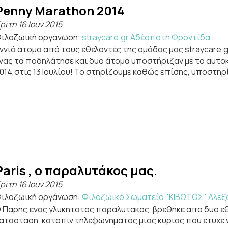
Penny Marathon 2014
ρίτη 16 Ιουν 2015
ιλοζωική οργάνωση:
straycare.gr Aδέσποτη Φροντίδα
ννιά άτομα από τους εθελοντές της ομάδας μας straycare.
νας τα ποδηλάτησε και δυο άτομα υποστήριζαν με το αυτοκ
014,στις 13 Ιουλίου! Το στηρίζουμε καθώς επίσης, υποστηρί
Paris , o παραλυτάκος μας.
ρίτη 16 Ιουν 2015
ιλοζωική οργάνωση:
Φιλοζωικό Σωματείο "ΚΙΒΩΤΟΣ" Αλε
 Παρης,ενας γλυκητατος παραλυτακος, βρεθηκε απο δυο εθ
ατασταση, κατοπιν τηλεφωνηματος μιας κυριας που ετυχε να