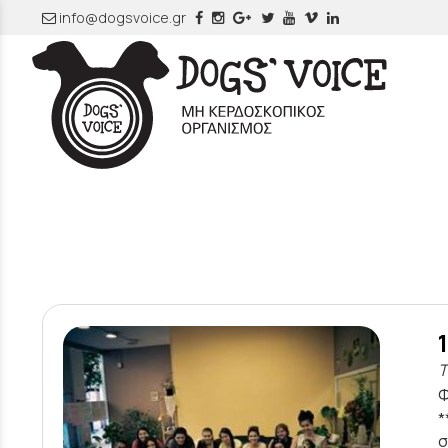
info@dogsvoice.gr
Τ
Φ
*
σ