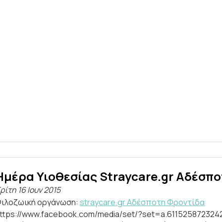
Hμέρα Υιοθεσίας Straycare.gr Αδέσπο
ρίτη 16 Ιουν 2015
ιλοζωική οργάνωση:
straycare.gr Aδέσποτη Φροντίδα
ttps://www.facebook.com/media/set/?set=a.61152587232