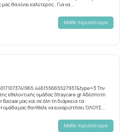
μας θα είναι καλύτερος.. Για να...
Μάθε περισσότερα
5017.1073741965.446155665527937&type=3 Την
της εθελοντικής ομάδας Straycare.gr Αδέσποτη
er Bazaar μας και σε όλη τη διάρκεια τα
 Η ομάδα μας θα ήθελε να ευχαριστήσει ΌΛΟΥΣ...
Μάθε περισσότερα