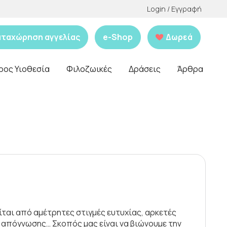
Login / Εγγραφή
αταχώρηση αγγελίας
e-Shop
Δωρεά
ρος Υιοθεσία
Φιλοζωικές
Δράσεις
Άρθρα
είται από αμέτρητες στιγμές ευτυχίας, αρκετές
ς απόγνωσης… Σκοπός μας είναι να βιώνουμε την