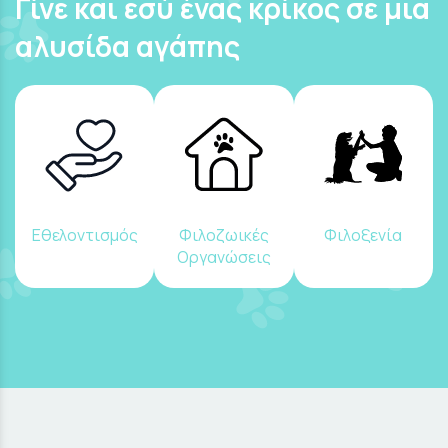
Γίνε και εσύ ένας κρίκος σε μια
αλυσίδα αγάπης
Εθελοντισμός
Φιλοζωικές
Φιλοξενία
Οργανώσεις