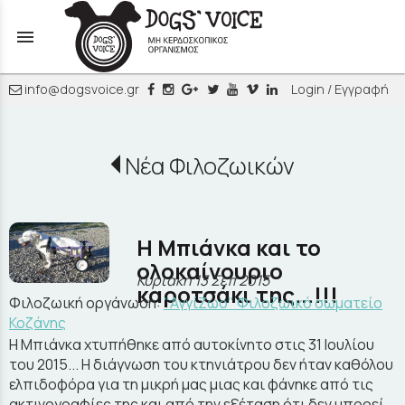
menu
info@dogsvoice.gr
Login / Εγγραφή
Νέα Φιλοζωικών
Η Μπιάνκα και το
ολοκαίνουριο
Κυριακή 13 Σεπ 2015
καροτσάκι της...!!!
Φιλοζωική οργάνωση:
"ΑγγίΖωο" Φιλοζωικό σωματείο
Κοζάνης
Η Μπιάνκα χτυπήθηκε από αυτοκίνητο στις 31 Ιουλίου
του 2015... Η διάγνωση του κτηνιάτρου δεν ήταν καθόλου
ελπιδοφόρα για τη μικρή μας μιας και φάνηκε από τις
ακτινογραφίες της και από την εξέταση ότι δεν μπορεί