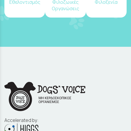
Εθελοντισμός
Φιλοζωικές
Φιλοξενία
Οργανώσεις
Accelerated by: