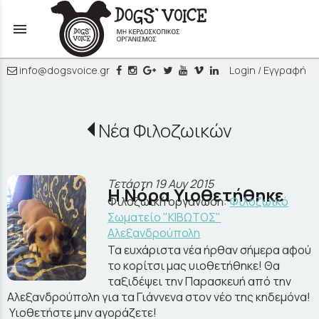
menu
info@dogsvoice.gr
Login / Εγγραφή
Νέα Φιλοζωικών
Τετάρτη 19 Αυγ 2015
Η Νόρα Υιοθετήθηκε
Φιλοζωική οργάνωση:
Φιλοζωικό
Σωματείο "ΚΙΒΩΤΟΣ"
Αλεξανδρούπολη
Τα ευχάριστα νέα ήρθαν σήμερα αφού
το κορίτσι μας υιοθετήθηκε! Θα
ταξιδέψει την Παρασκευή από την
Αλεξανδρούπολη για τα Γιάννενα στον νέο της κηδεμόνα!
Υιοθετήστε μην αγοράζετε!