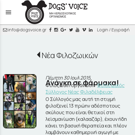
menu
info@dogsvoice.gr
Login / Εγγραφή
Νέα Φιλοζωικών
Πέμπτη 30 Ιουλ 2015
Ανάγκη σε φάρμακα!
Φιλοζωική οργάνωση:
Φιλοζωικός
Σύλλογος Νέας Φιλαδέλφειας
Ο Σύλλογός μας αυτή τη στιγμή
φιλοξενεί 13 πρώην αδέσποτους
σκύλους που είναι θετικοί στη
λεϊσμανίωση (καλααζάρ), έχουν ήδη
κάνει τη βασική θεραπεία και πλέον
λαμβάνουν καθημερινή αγωγή με