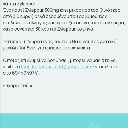
χάπια Zylapour.
Ένα κουτί Zylapour 300mg έχει μικρό κόστος (λιγότερο
από 3,5 ευρώ) αλλά δεδομένου του αριθμού των
σκυλιών, ο Σύλλογός μας χρειάζεται ένα κουτί την ημέρα,
κατά συνέπεια 30 κουτιά Zylapour το μήνα.
Έστω και η δωρεά ενός κουτιού θα είναι πραγματικά
μεγάλη βοήθεια για εμάς και τα σκυλάκια.
Όποιος επιθυμεί να βοηθήσει, μπορεί να μας στείλει
mail στο
friendsofanimals_nf@yahoo.com
ή να καλέσει
στο 6944949741.
Ευχαριστούμε!