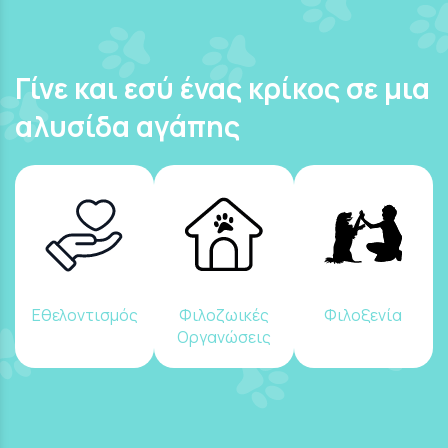
Γίνε και εσύ ένας κρίκος σε μια
αλυσίδα αγάπης
Εθελοντισμός
Φιλοζωικές
Φιλοξενία
Οργανώσεις