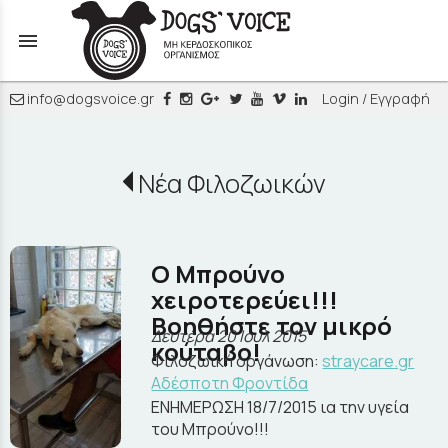
menu
info@dogsvoice.gr
Login / Εγγραφή
Νέα Φιλοζωικών
O Μπρούνο
χειροτερεύει!!!
Βοηθήστε τον μικρό
Δευτέρα 20 Ιουλ 2015
κούταβο!
Φιλοζωική οργάνωση:
straycare.gr
Aδέσποτη Φροντίδα
ΕΝΗΜΕΡΩΣΗ 18/7/2015 ια την υγεία
του Μπρούνο!!!