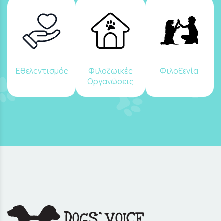
Εθελοντισμός
Φιλοζωικές
Φιλοξενία
Οργανώσεις