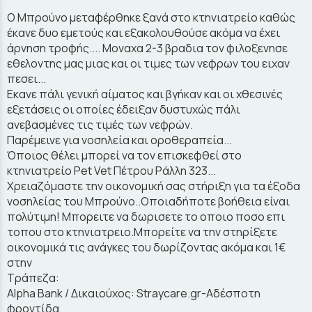
O Μπρούνο μεταφέρθηκε ξανά στο κτηνιατρείο καθώς
έκανε δυο εμετούς και εξακολουθούσε ακόμα να έχει
άρνηση τροφής.... Μοναχα 2-3 βραδια τον φιλοξενησε
εθελοντης μας μιας και οι τιμες των νεφρων του ειχαν
πεσει...
Εκανε πάλι γενική αίματος και βγήκαν και οι χθεσινές
εξετάσεις οι οποίες έδειξαν δυστυχώς πάλι
ανεβασμένες τις τιμές των νεφρών.
Παρέμεινε για νοσηλεία και οροθεραπεία...
Όποιος θέλει μπορεί να τον επισκεφθεί στο
κτηνιατρείο Pet Vet Πέτρου Ράλλη 323...
Χρειαζόμαστε την οικονομική σας στήριξη για τα έξοδα
νοσηλείας του Μπρούνο..Οποιαδήποτε βοήθεια είναι
πολύτιμη! Μπορειτε να δωρισετε το οποιο ποσο επι
τοπου στο κτηνιατρειο.Μπορείτε να την στηρίξετε
οικονομικά τις ανάγκες του δωρίζοντας ακόμα και 1€
στην
Τράπεζα:
Alpha Bank / Δικαιούχος: Straycare.gr-Αδέσποτη
φροντίδα