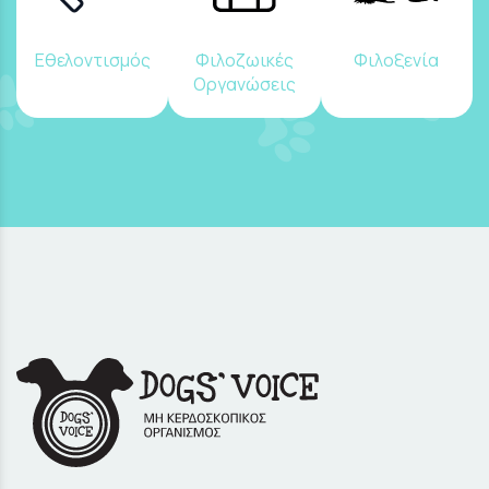
Εθελοντισμός
Φιλοζωικές
Φιλοξενία
Οργανώσεις