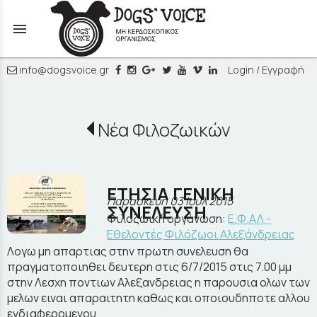
menu
info@dogsvoice.gr
Login / Εγγραφή
Νέα Φιλοζωικών
ΕΤΗΣΙΑ ΓΕΝΙΚΗ
Παρασκευή 03 Ιουλ 2015
ΣΥΝΕΛΕΥΣΗ
Φιλοζωική οργάνωση:
Ε.Φ.ΑΛ -
Εθελοντές Φιλόζωοι Αλεξάνδρειας
Λογω μη απαρτιας στην πρωτη συνελευση θα
πραγματοποιηθει δευτερη στις 6/7/2015 στις 7.00 μμ
στην Λεσχη ποντιων Αλεξανδρειας η παρουσια ολων των
μελων ειναι απαραιτητη καθως και οποιουδηποτε αλλου
ενδιαφερομενου