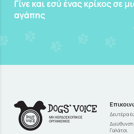
Γίνε και εσύ ένας κρίκος σε μ
αγάπης
Επικοιν
Δευτέρα έω
Διεύθυνση:
Γαλάτσι