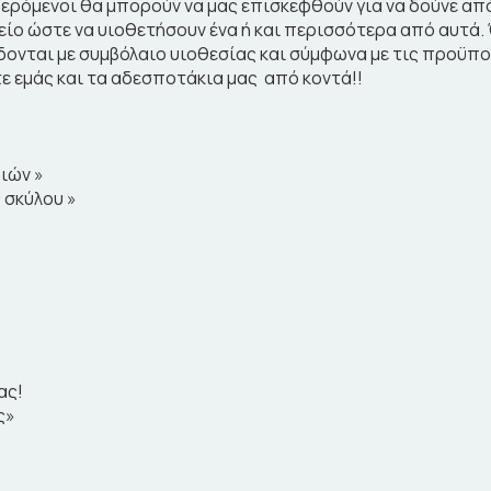
ερόμενοι θα μπορούν να μας επισκεφθούν για να δούνε από
ίο ώστε να υιοθετήσουν ένα ή και περισσότερα από αυτά. 
ονται με συμβόλαιο υιοθεσίας και σύμφωνα με τις προϋπο
ετε εμάς και τα αδεσποτάκια μας από κοντά!!
ριών »
ς σκύλου »
ας!
ας»