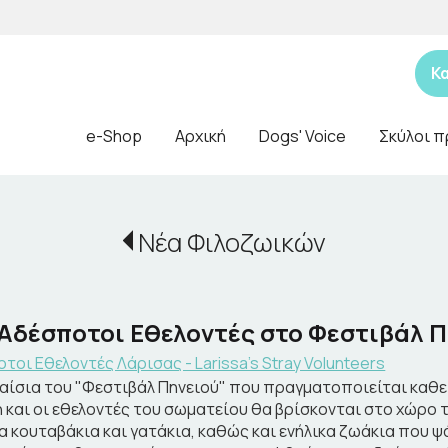
Κ
e-Shop
Αρχική
Dogs' Voice
Σκύλοι π
Νέα Φιλοζωικών
 Αδέσποτοι Εθελοντές στο Φεστιβάλ Π
τοι Εθελοντές Λάρισας - Larissa's Stray Volunteers
αίσια του "Φεστιβάλ Πηνειού" που πραγματοποιείται καθε χ
η και οι εθελοντές του σωματείου θα βρίσκονται στο χώρο 
 κουταβάκια και γατάκια, καθώς και ενήλικα ζωάκια που ψά