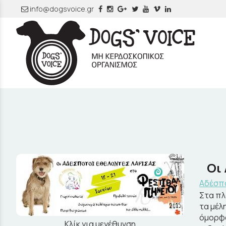
info@dogsvoice.gr
Οι
Αδέσπο
Στα πλ
τα μέλ
όμορφα
Κλίκ για μεγέθυνση