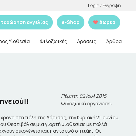
Login / Εγγραφή
αταχώρηση αγγελίας
e-Shop
Δωρεά
ρος Υιοθεσία
Φιλοζωικές
Δράσεις
Άρθρα
Πέμπτη 02 Ιουλ 2015
ηνειού!!
Φιλοζωική οργάνωση:
ρονο στη πόλη της Λάρισας, την Κυριακή 21 Ιουνίου,
του Φεστιβάλ σε μια γιορτή υιοθεσίας με πολλά
χνουν οικογένεια και παντοτινό σπιτάκι. Οι