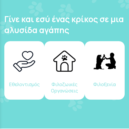
Γίνε και εσύ ένας κρίκος σε μια
αλυσίδα αγάπης
Εθελοντισμός
Φιλοζωικές
Φιλοξενία
Οργανώσεις