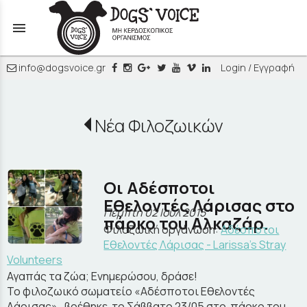
menu
info@dogsvoice.gr
Login / Εγγραφή
Νέα Φιλοζωικών
Οι Αδέσποτοι
Εθελοντές Λάρισας στο
Πέμπτη 02 Ιουλ 2015
πάρκο του Αλκαζάρ.
Φιλοζωική οργάνωση:
Αδέσποτοι
Εθελοντές Λάρισας - Larissa's Stray
Volunteers
Αγαπάς τα ζώα; Ενημερώσου, δράσε!
Το φιλοζωικό σωματείο «Αδέσποτοι Εθελοντές
Λάρισας» , βρέθηκε το Σάββατο 23/05 στο πάρκο του