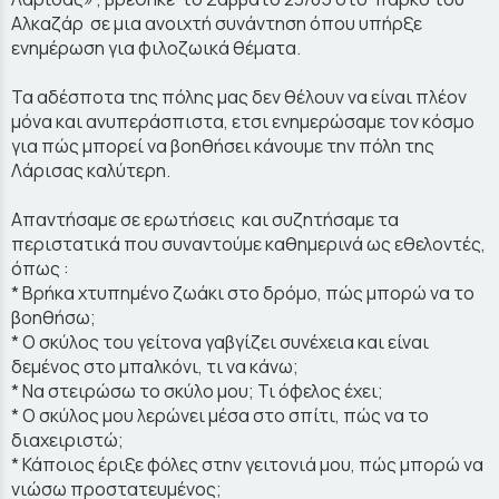
Αλκαζάρ σε μια ανοιχτή συνάντηση όπου υπήρξε
ενημέρωση για φιλοζωικά θέματα.
Τα αδέσποτα της πόλης μας δεν θέλουν να είναι πλέον
μόνα και ανυπεράσπιστα, ετσι ενημερώσαμε τον κόσμο
για πώς μπορεί να βοηθήσει κάνουμε την πόλη της
Λάρισας καλύτερη.
Απαντήσαμε σε ερωτήσεις και συζητήσαμε τα
περιστατικά που συναντούμε καθημερινά ως εθελοντές,
όπως :
* Βρήκα χτυπημένο ζωάκι στο δρόμο, πώς μπορώ να το
βοηθήσω;
* Ο σκύλος του γείτονα γαβγίζει συνέχεια και είναι
δεμένος στο μπαλκόνι, τι να κάνω;
* Να στειρώσω το σκύλο μου; Τι όφελος έχει;
* Ο σκύλος μου λερώνει μέσα στο σπίτι, πώς να το
διαχειριστώ;
* Κάποιος έριξε φόλες στην γειτονιά μου, πώς μπορώ να
νιώσω προστατευμένος;