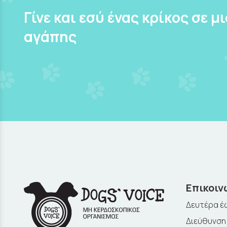
Γίνε και εσύ ένας κρίκος σε μ
αγάπης
Επικοιν
Δευτέρα έω
Διεύθυνση: