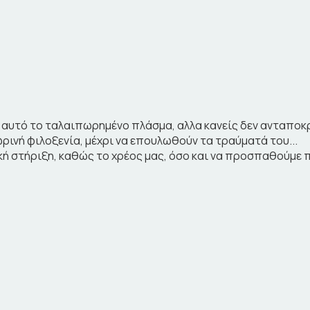
 αυτό το ταλαιπωρημένο πλάσμα, αλλα κανείς δεν ανταποκρ
ινή φιλοξενία, μέχρι να επουλωθούν τα τραύματά του...
κή στήριξη, καθώς το χρέος μας, όσο και να προσπαθούμε