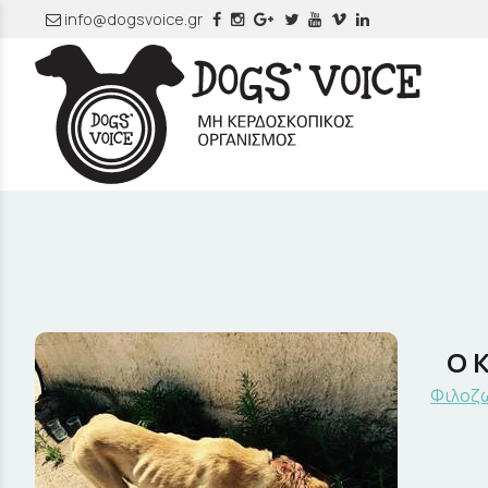
info@dogsvoice.gr
Ο Κ
Φιλοζω