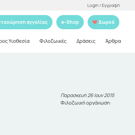
Login / Εγγραφή
αταχώρηση αγγελίας
e-Shop
Δωρεά
ρος Υιοθεσία
Φιλοζωικές
Δράσεις
Άρθρα
Παρασκευή 26 Ιουν 2015
Φιλοζωική οργάνωση: