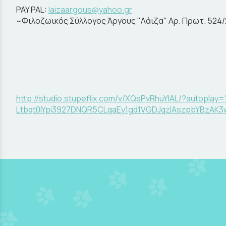
PAY PAL:
laizaargous@yahoo.gr
~Φιλοζωικός Σύλλογος Άργους "Λάιζα" Αρ. Πρωτ. 524
http://studio.stupeflix.com/v/XQsPvRhuYIAL/?autop
Ltbqt0IYpi3927DNQR5CLqaEy1gd1VGDJqzlAszpbYBzA