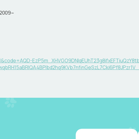
/2009~
lay=1&code=AQD-EzP5m_XHVGO9DNIqEUhT23g8ifxEFTiuQzY8t
K3wqbRH15aBRlQA4BPlbd2hq9KVb7nfinGeSzL7Cki6Pf8JPz