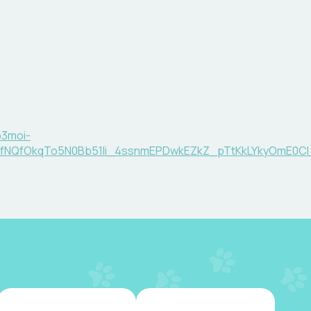
b3moi-
r1V_fNQfOkqTo5N0Bb51Ii_4ssnmEPDwkEZkZ_pTtKkLYkyOmE