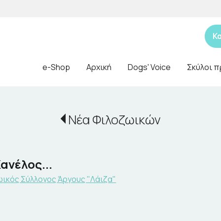
Κ
e-Shop
Αρχική
Dogs' Voice
Σκύλοι π
Νέα Φιλοζωικών
ανέλος...
ικός Σύλλογος Άργους "Λάιζα"