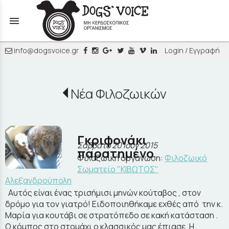
menu
info@dogsvoice.gr
Login / Εγγραφή
Νέα Φιλοζωικών
Γκριφονάκι
Σάββατο 20 Ιουν 2015
παρατημένο
Φιλοζωική οργάνωση:
Φιλοζωικό
Σωματείο "ΚΙΒΩΤΟΣ"
Αλεξανδρούπολη
Αυτός είναι ένας τρισήμισι μηνών κούταβος , στον
δρόμο για τον γιατρό! Ειδοποιηθήκαμε εχθές από την κ.
Μαρία για κουτάβι σε στρατόπεδο σε κακή κατάσταση .
Ο κόμπος στο στομάχι ο κλασσικός μας έπιασε. Η