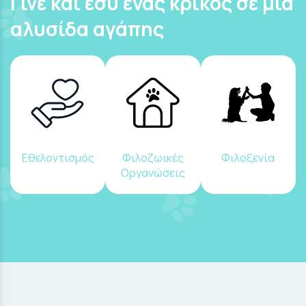
Γίνε και εσύ ένας κρίκος σε μια
αλυσίδα αγάπης
Εθελοντισμός
Φιλοζωικές
Φιλοξενία
Οργανώσεις