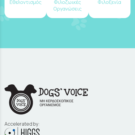
Εθελοντισμός
Φιλοζωικές
Φιλοξενία
Οργανώσεις
Accelerated by: