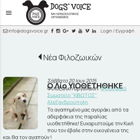
menu
info@dogsvoice.gr
Login / Εγγραφή
Νέα Φιλοζωικών
Σάββατο 20 Ιουν 2015
Ο Λίο ΥΙΟΘΕΤΗΘΗΚΕ
Φιλοζωική οργάνωση:
Φιλοζωικό
Σωματείο "ΚΙΒΩΤΟΣ"
Αλεξανδρούπολη
Το αγαπημένο μας αγοράκι από τα
αδερφάκια της παραλίας
υιοθετήθηκε! Ευχαριστούμε την Κική
που τον έβαλε στην οικογένεια της
και θα τον αγαπούν !