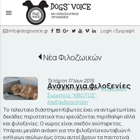
menu
info@dogsvoice.gr
Login / Εγγραφή
Νέα Φιλοζωικών
Τετάρτη 17 Ιουν 2015
Ανάγκη για φιλοξενίες
Φιλοζωική οργάνωση:
Φιλοζωικό
Σωματείο "ΚΙΒΩΤΟΣ"
Αλεξανδρούπολη
Το τελευταίο διάστημα η Κιβωτός έχει να αντιμετωπίσει
δεκάδες περιστατικά που χρειάζονται περίθαλψη αλλά
και φιλοξενίες. Ο χώρος είναι σχεδόν ανύπαρκτος.
Υπάρχει μεγάλη ανάγκη για την φιλοξενία κουταβιών ή
ενήλικων σκύλων έως ότου αυτοί βρουν τα παντοτινά