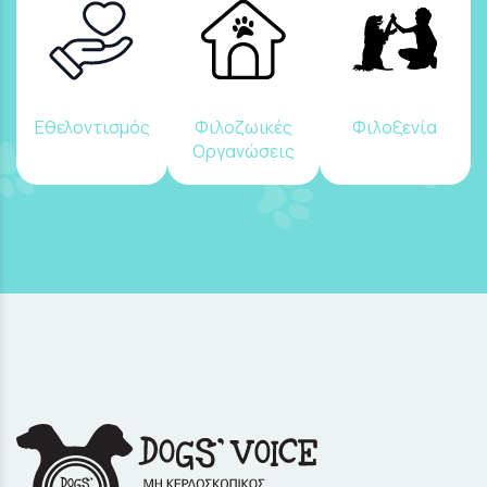
Εθελοντισμός
Φιλοζωικές
Φιλοξενία
Οργανώσεις