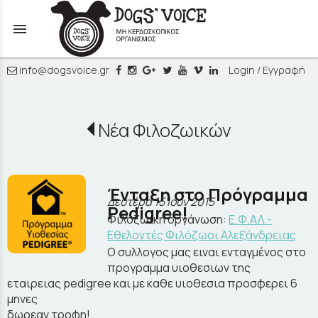
menu
info@dogsvoice.gr
Login / Εγγραφή
Νέα Φιλοζωικών
Ένταξη στο Πρόγραμμα
Δευτέρα 15 Ιουν 2015
Pedigree!
Φιλοζωική οργάνωση:
Ε.Φ.ΑΛ -
Εθελοντές Φιλόζωοι Αλεξάνδρειας
O συλλογος μας ειναι ενταγμένος στο
προγραμμα υιοθεσιων της
εταιρειας pedigree και με καθε υιοθεσια προσφερει 6
μηνες
δωρεαν τροφη!