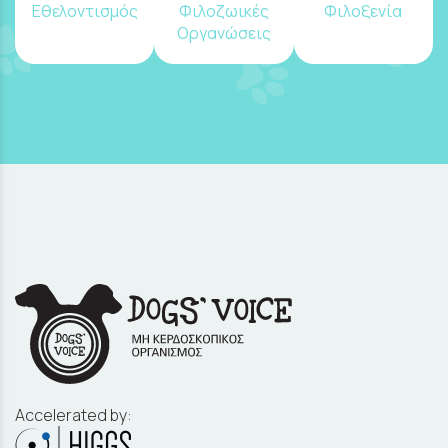
Εθελοντισμός
Φιλοζωικές
Φιλοξενία
Οργανώσεις
Accelerated by: