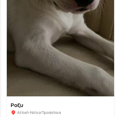
Ροξυ
Αττική-Νότια Προάστεια