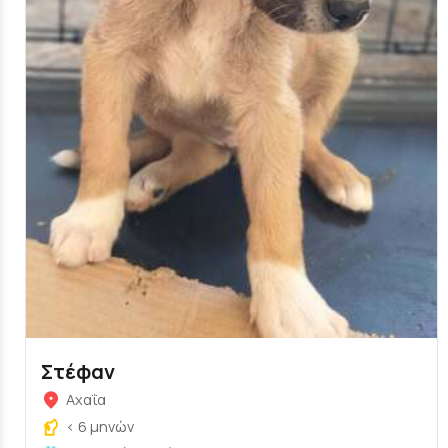
Στέφαν
Αχαΐα
< 6 μηνών