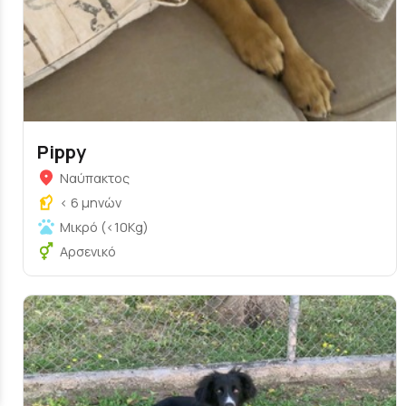
Pippy
Ναύπακτος
< 6 μηνών
Μικρό (<10Kg)
Αρσενικό