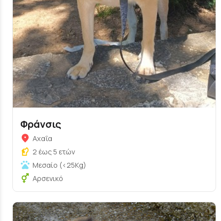
Φράνσις
Αχαΐα
2 έως 5 ετών
Μεσαίο (<25Kg)
Αρσενικό