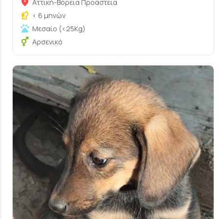
Αττική-Βόρεια Προάστεια
< 6 μηνών
Μεσαίο (<25Kg)
Αρσενικό