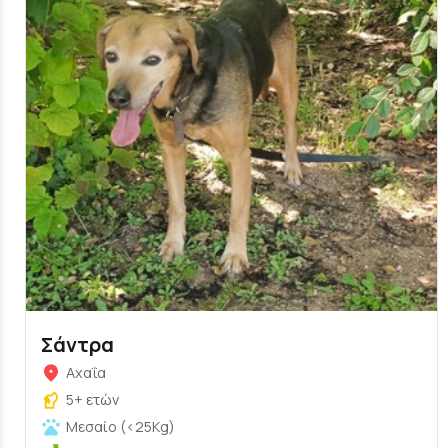
Σάντρα
Αχαΐα
5+ ετών
Μεσαίο (<25Kg)