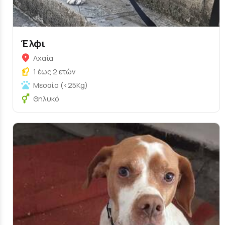
Έλφι
Αχαΐα
1 έως 2 ετών
Μεσαίο (<25Kg)
Θηλυκό