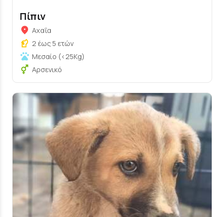
Πίπιν
Αχαΐα
2 έως 5 ετών
Μεσαίο (<25Kg)
Αρσενικό