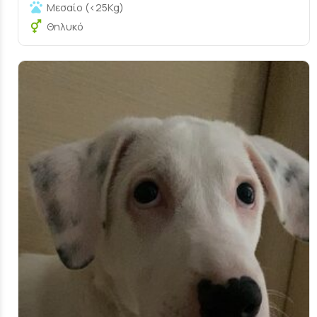
Μεσαίο (<25Kg)
Θηλυκό