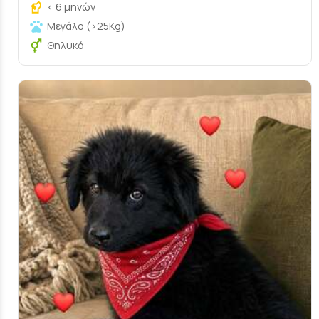
< 6 μηνών
Μεγάλο (>25Kg)
Θηλυκό