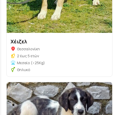
Χέιζελ
Θεσσαλονίκη
2 έως 5 ετών
Μεσαίο (<25Kg)
Θηλυκό