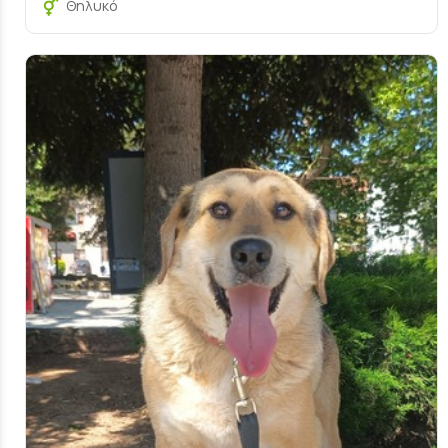
Θηλυκό