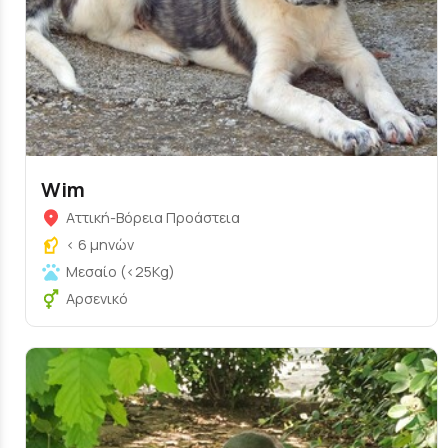
Wim
Αττική-Βόρεια Προάστεια
< 6 μηνών
Μεσαίο (<25Kg)
Αρσενικό