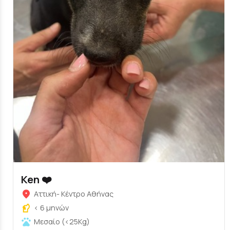
Ken ❤️
Αττική- Κέντρο Αθήνας
< 6 μηνών
Μεσαίο (<25Kg)