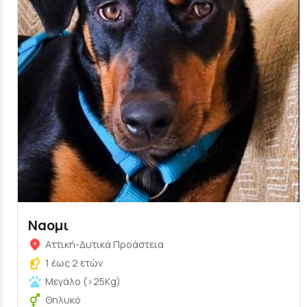
Ναομι
Αττική-Δυτικά Προάστεια
1 έως 2 ετών
Μεγάλο (>25Kg)
Θηλυκό