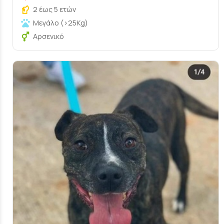
2 έως 5 ετών
Μεγάλο (>25Kg)
Αρσενικό