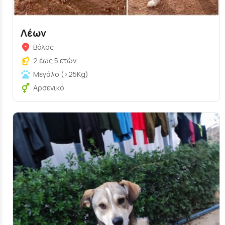
Λέων
Βόλος
2 έως 5 ετών
Μεγάλο (>25Kg)
Αρσενικό