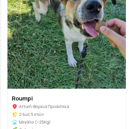
Roumpi
Αττική-Βόρεια Προάστεια
2 έως 5 ετών
Μεγάλο (>25Kg)