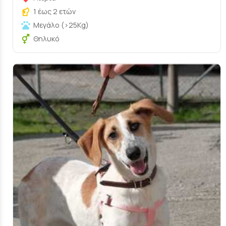
1 έως 2 ετών
Μεγάλο (>25Kg)
Θηλυκό