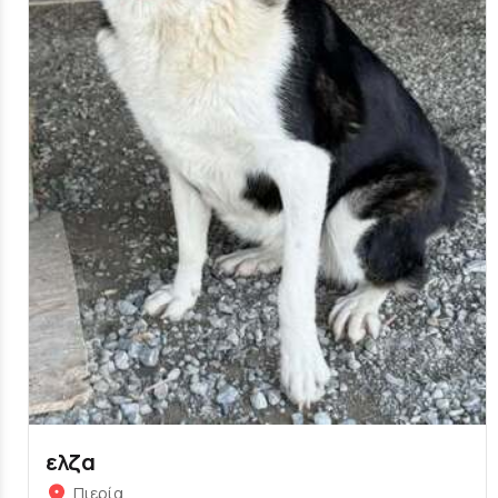
ελζα
Πιερία