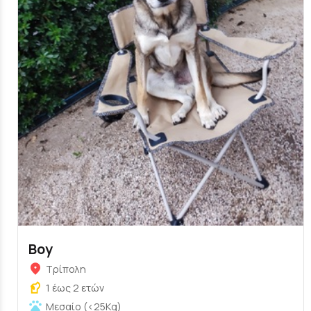
Boy
Τρίπολη
1 έως 2 ετών
Μεσαίο (<25Kg)