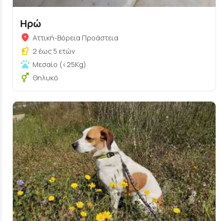
Ηρώ
Αττική-Βόρεια Προάστεια
2 έως 5 ετών
Μεσαίο (<25Kg)
Θηλυκό