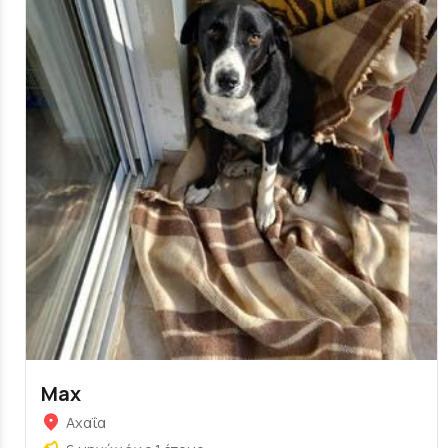
Max
Αχαΐα