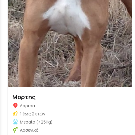
Μορτης
Λάρισα
1 έως 2 ετών
Μεσαίο (<25Kg)
Αρσενικό