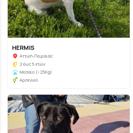
HERMIS
Αττική-Πειραιάς
2 έως 5 ετών
Μεσαίο (<25Kg)
Αρσενικό