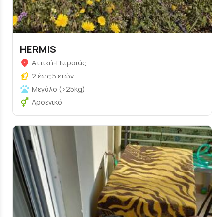
HERMIS
Αττική-Πειραιάς
2 έως 5 ετών
Μεγάλο (>25Kg)
Αρσενικό