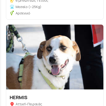
6 μηνών έως 1 έτους
Μεσαίο (<25Kg)
Αρσενικό
HERMIS
Αττική-Πειραιάς