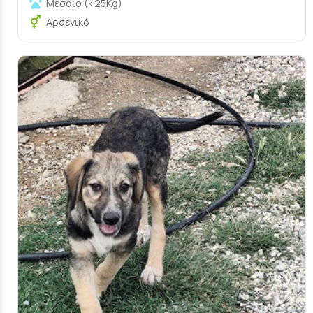
Μεσαίο (<25Kg)
Αρσενικό