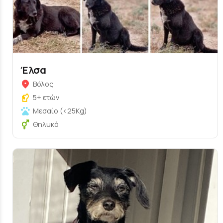
Έλσα
Βόλος
5+ ετών
Μεσαίο (<25Kg)
Θηλυκό