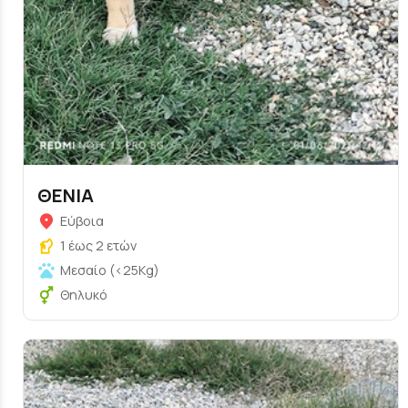
ΘΕΝΙΑ
Εύβοια
1 έως 2 ετών
Μεσαίο (<25Kg)
Θηλυκό