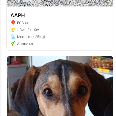
ΛΑΡΗ
Εύβοια
1 έως 2 ετών
Μεσαίο (<25Kg)
Αρσενικό