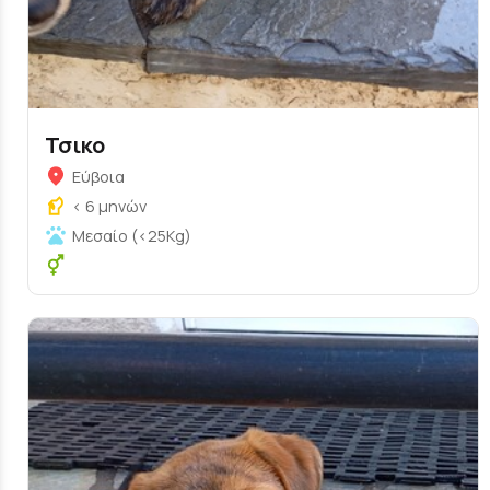
Τσικο
Εύβοια
< 6 μηνών
Μεσαίο (<25Kg)