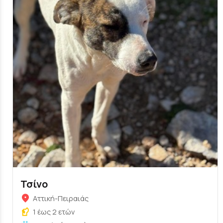
Τσίνο
Αττική-Πειραιάς
1 έως 2 ετών