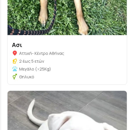
Ασι
Αττική- Κέντρο Αθήνας
2 έως 5 ετών
Μεγάλο (>25Kg)
Θηλυκό