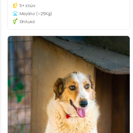
5+ ετών
Μεγάλο (>25Kg)
Θηλυκό