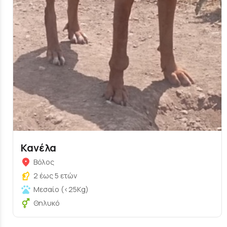
Κανέλα
Βόλος
2 έως 5 ετών
Μεσαίο (<25Kg)
Θηλυκό