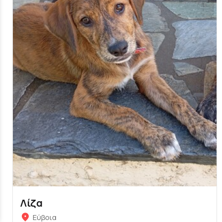
Λίζα
Εύβοια