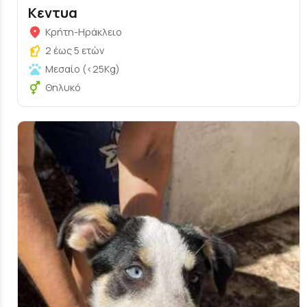
Κεντυα
Κρήτη-Ηράκλειο
2 έως 5 ετών
Μεσαίο (<25Kg)
Θηλυκό