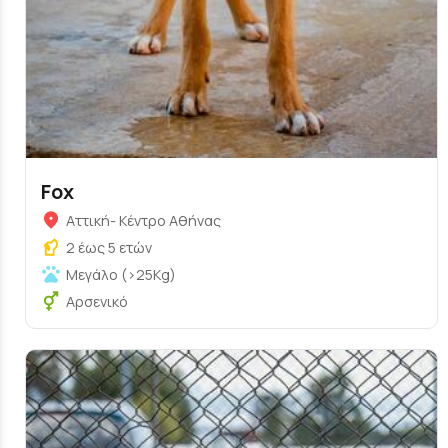
Fox
Αττική- Κέντρο Αθήνας
2 έως 5 ετών
Μεγάλο (>25Kg)
Αρσενικό