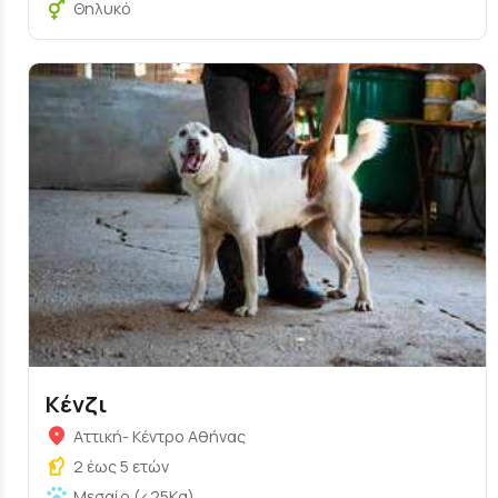
Θηλυκό
Κένζι
Αττική- Κέντρο Αθήνας
2 έως 5 ετών
Μεσαίο (<25Kg)