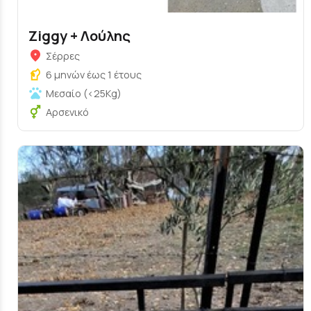
Ziggy + Λούλης
Σέρρες
6 μηνών έως 1 έτους
Μεσαίο (<25Kg)
Αρσενικό