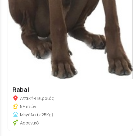
Rabal
Αττική-Πειραιάς
5+ ετών
Μεγάλο (>25Kg)
Αρσενικό