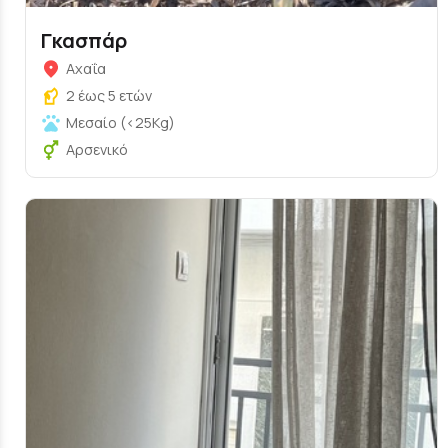
Γκασπάρ
Αχαΐα
2 έως 5 ετών
Μεσαίο (<25Kg)
Αρσενικό