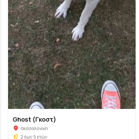
Ghost (Γκοστ)
Θεσσαλονίκη
2 έως 5 ετών