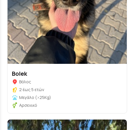
Bolek
Βόλος
2 έως 5 ετών
Μεγάλο (>25Kg)
Αρσενικό