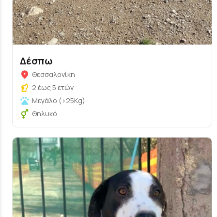
Δέσπω
Θεσσαλονίκη
2 έως 5 ετών
Μεγάλο (>25Kg)
Θηλυκό