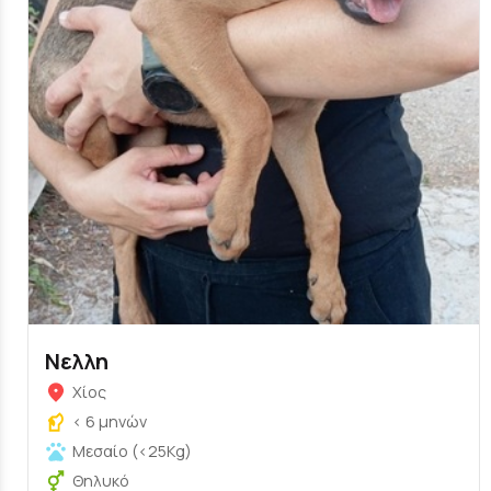
Νελλη
Χίος
< 6 μηνών
Μεσαίο (<25Kg)
Θηλυκό