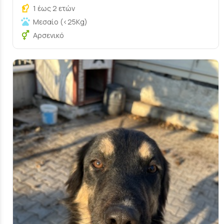
1 έως 2 ετών
Μεσαίο (<25Kg)
Αρσενικό