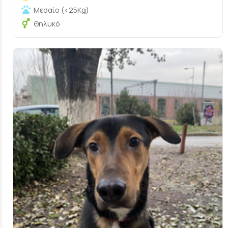
Μεσαίο (<25Kg)
Θηλυκό