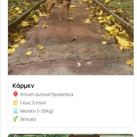
Κάρμεν
Αττική-Δυτικά Προάστεια
1 έως 2 ετών
Μεσαίο (<25Kg)
Θηλυκό