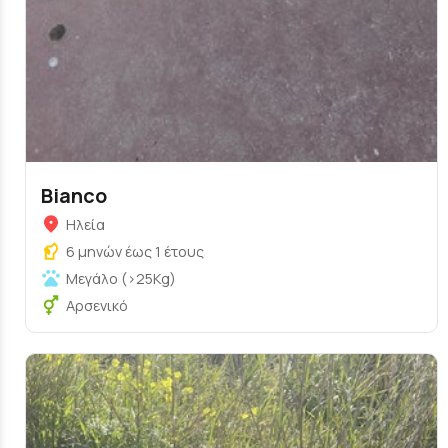
Bianco
Ηλεία
6 μηνών έως 1 έτους
Μεγάλο (>25Kg)
Αρσενικό