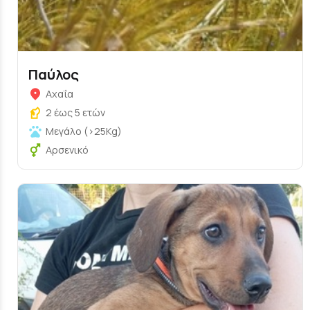
Παύλος
Αχαΐα
2 έως 5 ετών
Μεγάλο (>25Kg)
Αρσενικό