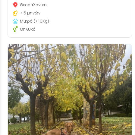
Θεσσαλονίκη
< 6 μηνών
Μικρό (<10Kg)
Θηλυκό