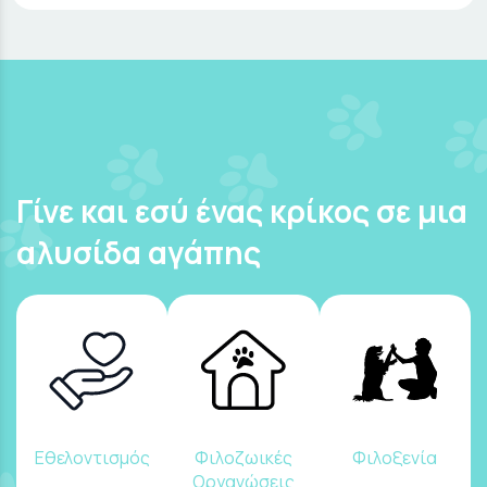
Γίνε και εσύ ένας κρίκος σε μια
αλυσίδα αγάπης
Εθελοντισμός
Φιλοζωικές
Φιλοξενία
Οργανώσεις