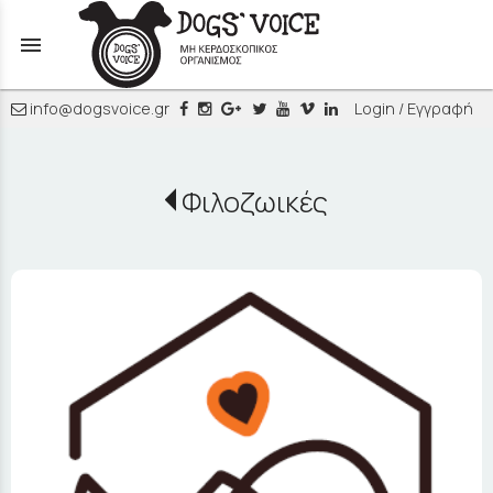
menu
info@dogsvoice.gr
Login / Εγγραφή
Φιλοζωικές