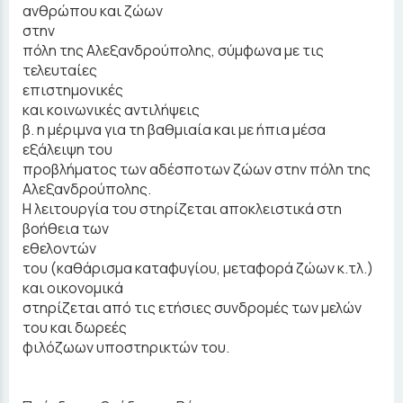
ανθρώπου και ζώων
στην
πόλη της Αλεξανδρούπολης, σύμφωνα με τις
τελευταίες
επιστημονικές
και κοινωνικές αντιλήψεις
β. η μέριμνα για τη βαθμιαία και με ήπια μέσα
εξάλειψη του
προβλήματος των αδέσποτων ζώων στην πόλη της
Αλεξανδρούπολης.
Η λειτουργία του στηρίζεται αποκλειστικά στη
βοήθεια των
εθελοντών
του (καθάρισμα καταφυγίου, μεταφορά ζώων κ.τλ.)
και οικονομικά
στηρίζεται από τις ετήσιες συνδρομές των μελών
του και δωρεές
φιλόζωων υποστηρικτών του.