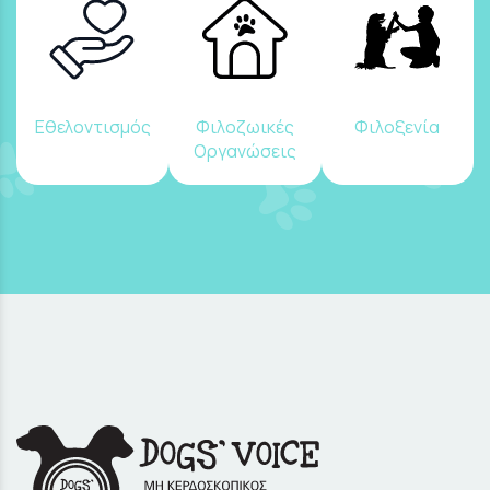
Εθελοντισμός
Φιλοζωικές
Φιλοξενία
Οργανώσεις