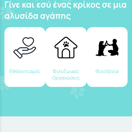
Γίνε και εσύ ένας κρίκος σε μια
αλυσίδα αγάπης
Εθελοντισμός
Φιλοζωικές
Φιλοξενία
Οργανώσεις