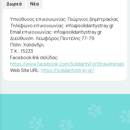
Δωρεά
Νέα
Υπεύθυνος επικοινωνίας:
Γεώργιος Δημήτρακλας
Τηλέφωνο επικοινωνίας:
info@solidaritystray.gr
Email επικοινωνίας:
info@solidaritystray.gr
Διεύθυνση:
Λεωφόρος Πεντέλης 77-79
Πόλη:
Χαλάνδρι
Τ.Κ.:
15233
Facebook link σελίδας:
https://www.facebook.com/SolidarityForStrayAnimals
Web Site URL:
https://solidaritystray.gr/