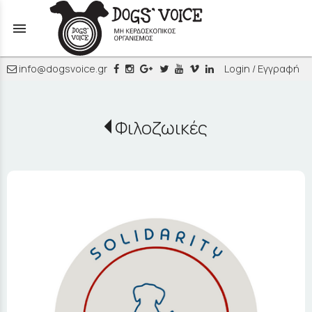
menu
info@dogsvoice.gr
Login / Εγγραφή
Φιλοζωικές