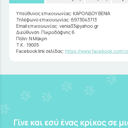
Υπεύθυνος επικοινωνίας:
ΚΑΡΟΛΙΔΟΥ ΒΕΝΙΑ
Τηλέφωνο επικοινωνίας:
6973043713
Email επικοινωνίας:
venia33@yahoo.gr
Διεύθυνση:
Πικροδάφνης 6
Πόλη:
Ν Μάκρη
Τ.Κ.:
19005
Facebook link σελίδας:
https://www.facebook.com/zo
Γίνε και εσύ ένας κρίκος σε μ