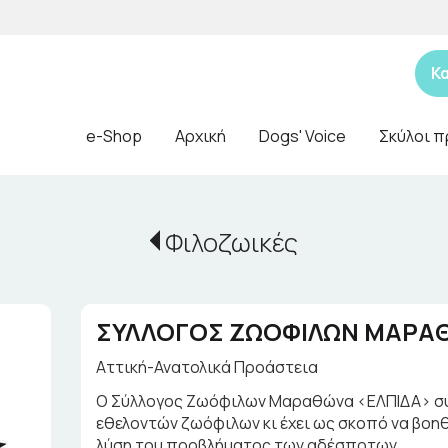
Κ
e-Shop
Αρχική
Dogs' Voice
Σκύλοι π
Φιλοζωικές
ΣΥΛΛΟΓΟΣ ΖΩΟΦΙΛΩΝ ΜΑΡΑ
Αττική-Ανατολικά Προάστεια
Ο Σύλλογος Ζωόφιλων Μαραθώνα <ΕΛΠΙΔΑ> συ
εθελοντών ζωόφιλων κι έχει ως σκοπό να βοη
λύση του προβλήματος των αδέσποτων.