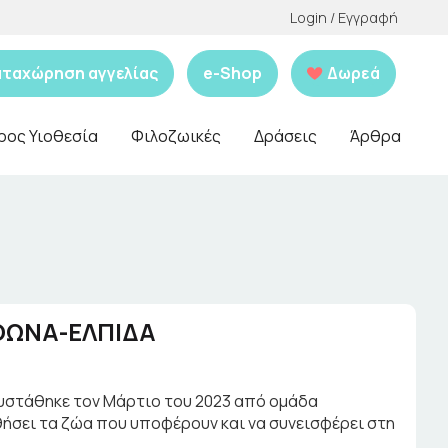
Login / Εγγραφή
αταχώρηση αγγελίας
e-Shop
Δωρεά
ρος Υιοθεσία
Φιλοζωικές
Δράσεις
Άρθρα
ΘΩΝΑ-ΕΛΠΙΔΑ
στάθηκε τον Μάρτιο του 2023 από ομάδα
θήσει τα ζώα που υποφέρουν και να συνεισφέρει στη