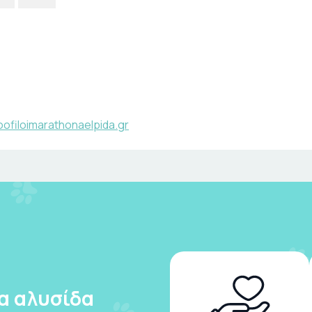
ofiloimarathonaelpida.gr
ια αλυσίδα