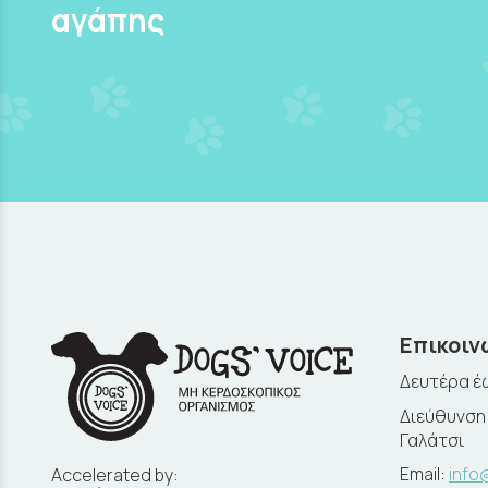
αγάπης
Επικοιν
Δευτέρα έω
Διεύθυνση:
Γαλάτσι
Email:
info
Accelerated by: