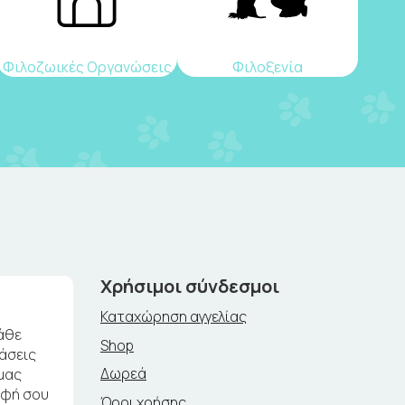
Φιλοζωικές Οργανώσεις
Φιλοξενία
Χρήσιμοι σύνδεσμοι
Καταχώρηση αγγελίας
άθε
Shop
ράσεις
Δωρεά
μας
αφή σου
Όροι χρήσης