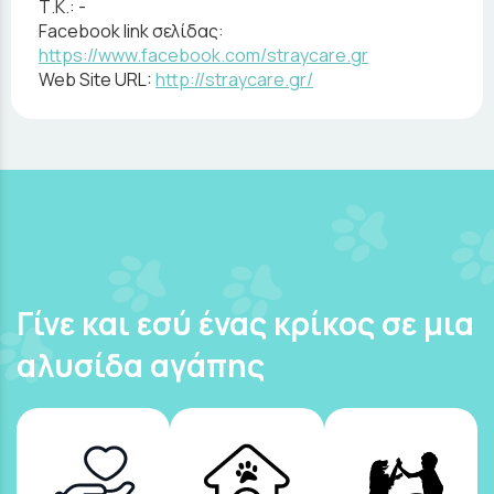
Τ.Κ.:
-
Facebook link σελίδας:
https://www.facebook.com/straycare.gr
Web Site URL:
http://straycare.gr/
Γίνε και εσύ ένας κρίκος σε μια
αλυσίδα αγάπης