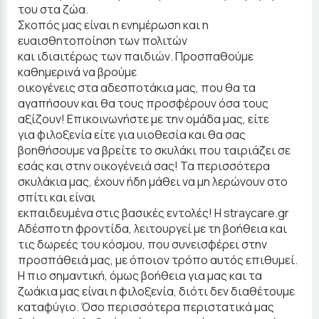
του στα ζώα.
Σκοπός μας είναι η ενημέρωση και η
ευαισθητοποίηση των πολιτών
και ιδιαιτέρως των παιδιών. Προσπαθούμε
καθημερινά να βρούμε
οικογένεις στα αδεσποτάκια μας, που θα τα
αγαπήσουν και θα τους προσφέρουν όσα τους
αξίζουν! Επικοινωνήστε με την ομάδα μας, είτε
για φιλοξενία είτε για υιοθεσία και θα σας
βοηθήσουμε να βρείτε το σκυλάκι που ταιριάζει σε
εσάς και στην οικογένειά σας! Τα περισσότερα
σκυλάκια μας, έχουν ήδη μάθει να μη λερώνουν στο
σπίτι και είναι
εκπαιδευμένα στις βασικές εντολές! Η straycare.gr
Αδέσποτη φροντίδα, λειτουργεί με τη βοήθεια και
τις δωρεές του κόσμου, που συνεισφέρει στην
προσπάθειά μας, με όποιον τρόπο αυτός επιθυμεί.
Η πιο σημαντική, όμως βοήθεια για μας και τα
ζωάκια μας είναι η φιλοξενία, διότι δεν διαθέτουμε
καταφύγιο. Όσο περισσότερα περιστατικά μας