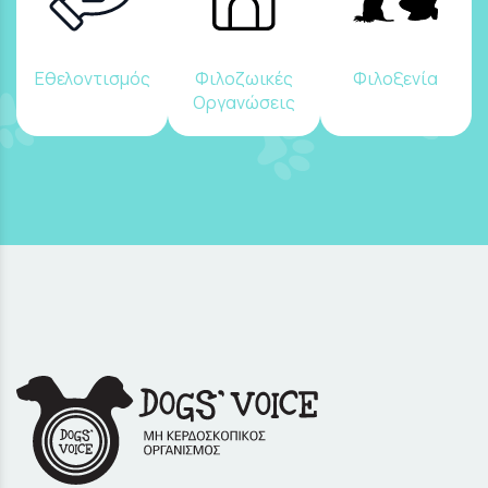
Εθελοντισμός
Φιλοζωικές
Φιλοξενία
Οργανώσεις