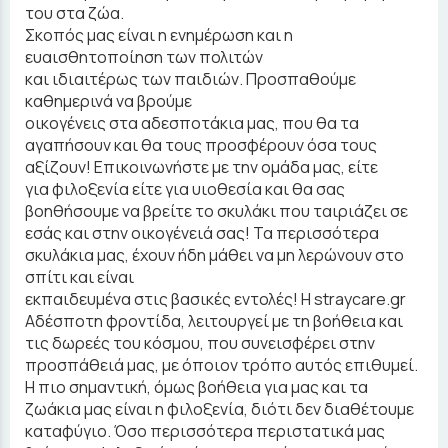
του στα ζώα.
Σκοπός μας είναι η ενημέρωση και η
ευαισθητοποίηση των πολιτών
και ιδιαιτέρως των παιδιών. Προσπαθούμε
καθημερινά να βρούμε
οικογένεις στα αδεσποτάκια μας, που θα τα
αγαπήσουν και θα τους προσφέρουν όσα τους
αξίζουν! Επικοινωνήστε με την ομάδα μας, είτε
για φιλοξενία είτε για υιοθεσία και θα σας
βοηθήσουμε να βρείτε το σκυλάκι που ταιριάζει σε
εσάς και στην οικογένειά σας! Τα περισσότερα
σκυλάκια μας, έχουν ήδη μάθει να μη λερώνουν στο
σπίτι και είναι
εκπαιδευμένα στις βασικές εντολές! Η straycare.gr
Αδέσποτη φροντίδα, λειτουργεί με τη βοήθεια και
τις δωρεές του κόσμου, που συνεισφέρει στην
προσπάθειά μας, με όποιον τρόπο αυτός επιθυμεί.
Η πιο σημαντική, όμως βοήθεια για μας και τα
ζωάκια μας είναι η φιλοξενία, διότι δεν διαθέτουμε
καταφύγιο. Όσο περισσότερα περιστατικά μας