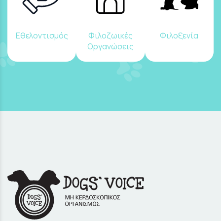
Εθελοντισμός
Φιλοζωικές
Φιλοξενία
Οργανώσεις