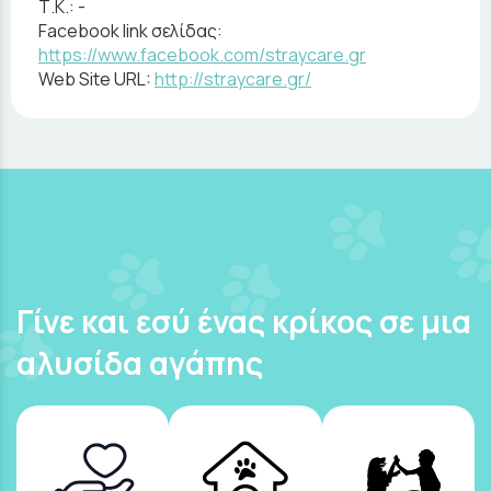
Τ.Κ.:
-
Facebook link σελίδας:
https://www.facebook.com/straycare.gr
Web Site URL:
http://straycare.gr/
Γίνε και εσύ ένας κρίκος σε μια
αλυσίδα αγάπης