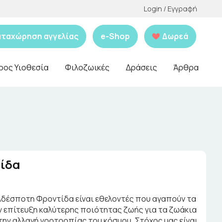
Login / Εγγραφή
αταχώρηση αγγελίας
e-Shop
Δωρεά
ρος Υιοθεσία
Φιλοζωικές
Δράσεις
Άρθρα
τίδα
Aδέσποτη Φροντίδα είναι εθελοντές που αγαπούν τα
ν επίτευξη καλύτερης ποιότητας ζωής για τα ζωάκια
την αλλαγή νοοτροπίας του κόσμου. Στόχος μας είναι