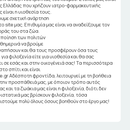
ς Ελλάδας που χρήζουν ιατρο-φαρμακευτικής
είναι η υιοθεσία τους.
ουμε σχετική ανάρτηση
το site μας. Επιθυμία μας είναι να αναδείξουμε τον
ράς του στα ζώα.
τοποίηση των πολιτών
θημερινά να βρούμε
αγαπήσουν και θα τους προσφέρουν όσα τους
 για φιλοξενία είτε για υιοθεσία και θα σας
ι σε εσάς και στην οικογένειά σας! Τα περισσότερα
στο σπίτι και είναι
re.gr Αδέσποτη φροντίδα, λειτουργεί με τη βοήθεια
 στην προσπάθειά μας, με όποιον τρόπο αυτός
ς και τα ζωάκια μας είναι η φιλοξενία, διότι δεν
στατικά μας βρίσκουν φιλοξενία, τόσα
στούμε πολύ όλους όσους βοηθούν στο έργο μας!