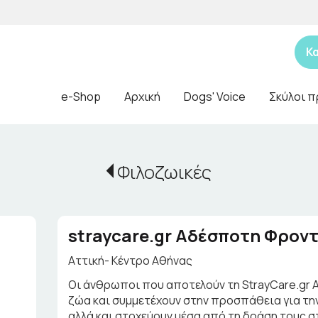
Κ
e-Shop
Αρχική
Dogs' Voice
Σκύλοι π
Φιλοζωικές
straycare.gr Aδέσποτη Φρον
Αττική- Κέντρο Αθήνας
Οι άνθρωποι που αποτελούν τη StrayCare.gr 
ζώα και συμμετέχουν στην προσπάθεια για τη
αλλά και στοχεύουν μέσα από τη δράση τους σ