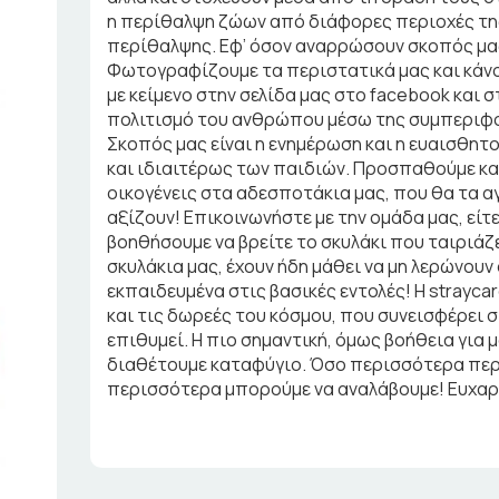
η περίθαλψη ζώων από διάφορες περιοχές τη
περίθαλψης. Εφ’ όσον αναρρώσουν σκοπός μας 
Φωτογραφίζουμε τα περιστατικά μας και κάν
με κείμενο στην σελίδα μας στο facebook και σ
πολιτισμό του ανθρώπου μέσω της συμπεριφο
Σκοπός μας είναι η ενημέρωση και η ευαισθη
και ιδιαιτέρως των παιδιών. Προσπαθούμε κα
οικογένεις στα αδεσποτάκια μας, που θα τα 
αξίζουν! Επικοινωνήστε με την ομάδα μας, είτε
βοηθήσουμε να βρείτε το σκυλάκι που ταιριάζε
σκυλάκια μας, έχουν ήδη μάθει να μη λερώνουν 
εκπαιδευμένα στις βασικές εντολές! Η strayca
και τις δωρεές του κόσμου, που συνεισφέρει
επιθυμεί. Η πιο σημαντική, όμως βοήθεια για μα
διαθέτουμε καταφύγιο. Όσο περισσότερα περι
περισσότερα μπορούμε να αναλάβουμε! Ευχαρι