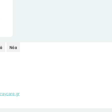
ά
Νέα
raycare.gr